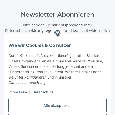
Newsletter Abonnieren
Bitte senden Sie mir entsprechend Ihrer
Datenschutzerklärung
regelmäßig und jederzeit widerruflich
Informationen zu Ihrem Produktsortiment per E-Mail zu.
Wie wir Cookies & Co nutzen
Abonnieren
Newsletter Abonnieren
Durch Klicken auf „Alle akzeptieren“ gestatten Sie den
Einsatz folgender Dienste auf unserer Website: YouTube,
Vimeo. Sie können die Einstellung jederzeit ändern
Informationen
(Fingerabdruck-Icon links unten). Weitere Details finden
Sie unter
Konfigurieren
und in unserer
Gesetzliche Informationen
Datenschutzerklärung
.
Impressum
|
Datenschutz
Vertrag widerrufen
Alle akzeptieren