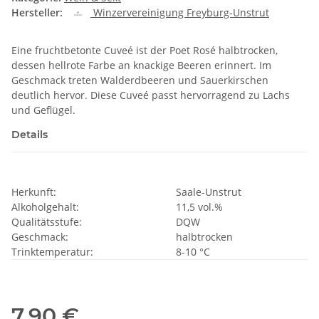
Hersteller:
Winzervereinigung Freyburg-Unstrut
Eine fruchtbetonte Cuveé ist der Poet Rosé halbtrocken,
dessen hellrote Farbe an knackige Beeren erinnert. Im
Geschmack treten Walderdbeeren und Sauerkirschen
deutlich hervor. Diese Cuveé passt hervorragend zu Lachs
und Geflügel.
Details
Herkunft:
Saale-Unstrut
Alkoholgehalt:
11,5 vol.%
Qualitätsstufe:
DQW
Geschmack:
halbtrocken
Trinktemperatur:
8-10 °C
7,90 €