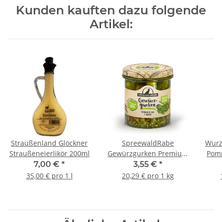
Kunden kauften dazu folgende
Artikel:
Straußenland Glöckner
SpreewaldRabe
Wurz
Straußeneierlikör 200ml
Gewürzgurken Premium
Pomm
330g
7,00 €
*
3,55 €
*
35,00 € pro 1 l
20,29 € pro 1 kg