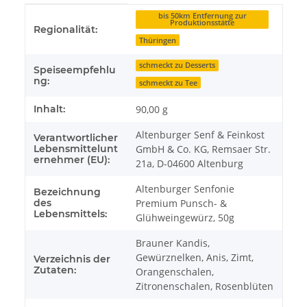
Produkteigenschaft
Wert
bis 50km Entfernung zur
Produktionsstätte
Regionalität:
Thüringen
schmeckt zu Desserts
Speiseempfehlu
ng:
schmeckt zu Tee
Inhalt:
90,00 g
Altenburger Senf & Feinkost
Verantwortlicher
Lebensmittelunt
GmbH & Co. KG, Remsaer Str.
ernehmer (EU):
21a, D-04600 Altenburg
Altenburger Senfonie
Bezeichnung
des
Premium Punsch- &
Lebensmittels:
Glühweingewürz, 50g
Brauner Kandis,
Gewürznelken, Anis, Zimt,
Verzeichnis der
Zutaten:
Orangenschalen,
Zitronenschalen, Rosenblüten