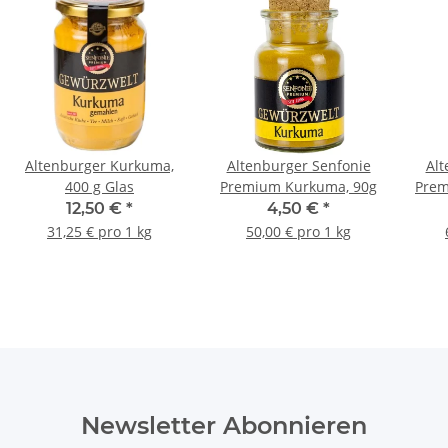
Altenburger Kurkuma,
Altenburger Senfonie
Alt
400 g Glas
Premium Kurkuma, 90g
Prem
12,50 €
*
4,50 €
*
31,25 € pro 1 kg
50,00 € pro 1 kg
Newsletter Abonnieren