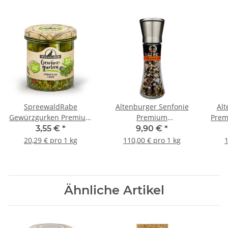
SpreewaldRabe
Altenburger Senfonie
Alt
Gewürzgurken Premium
Premium
Prem
330g
Grillgewürzsalz in der
i
3,55 €
*
9,90 €
*
Mühle, 90g
20,29 € pro 1 kg
110,00 € pro 1 kg
1
Ähnliche Artikel