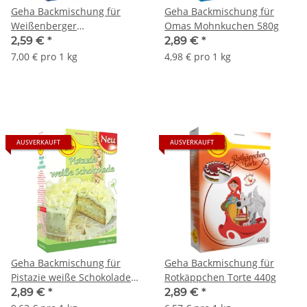
Geha Backmischung für
Geha Backmischung für
Weißenberger
Omas Mohnkuchen 580g
Zimtplätzchen 370g
2,59 €
*
2,89 €
*
7,00 € pro 1 kg
4,98 € pro 1 kg
AUSVERKAUFT
AUSVERKAUFT
Geha Backmischung für
Geha Backmischung für
Pistazie weiße Schokolade
Rotkäppchen Torte 440g
Kuchen 300g
2,89 €
*
2,89 €
*