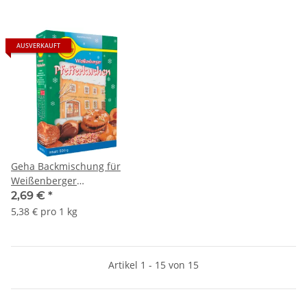
AUSVERKAUFT
Geha Backmischung für
Weißenberger
Pfefferkuchen 500g
2,69 €
*
5,38 € pro 1 kg
Artikel 1 - 15 von 15