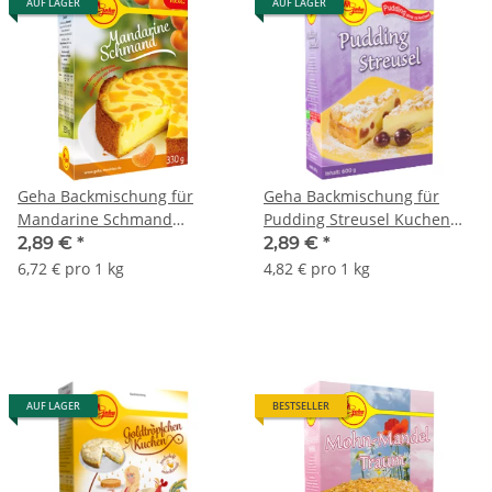
AUF LAGER
AUF LAGER
Geha Backmischung für
Geha Backmischung für
Mandarine Schmand
Pudding Streusel Kuchen
Kuchen 430g
600g
2,89 €
*
2,89 €
*
6,72 € pro 1 kg
4,82 € pro 1 kg
AUF LAGER
BESTSELLER