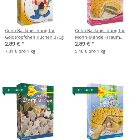
Geha Backmischung für
Geha Backmischung für
Goldtröpfchen Kuchen 370g
Mohn-Mandel-Traum
Kuchen 535g
2,89 €
*
2,89 €
*
7,81 € pro 1 kg
5,40 € pro 1 kg
AUF LAGER
AUF LAGER