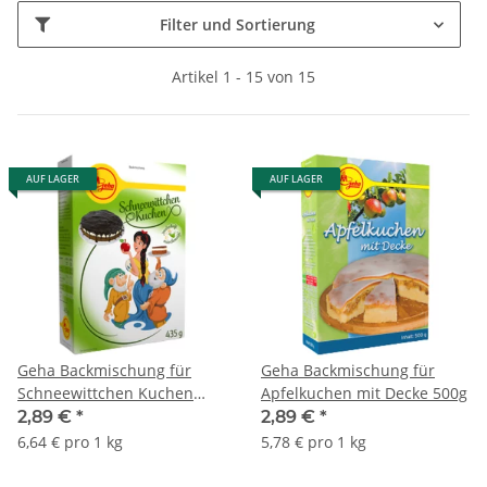
Filter und Sortierung
Artikel 1 - 15 von 15
AUF LAGER
AUF LAGER
Geha Backmischung für
Geha Backmischung für
Schneewittchen Kuchen
Apfelkuchen mit Decke 500g
435g
2,89 €
*
2,89 €
*
6,64 € pro 1 kg
5,78 € pro 1 kg