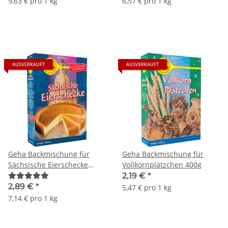
9,63 € pro 1 kg
6,57 € pro 1 kg
AUSVERKAUFT
AUSVERKAUFT
Geha Backmischung für
Geha Backmischung für
Sächsische Eierschecke
Vollkornplätzchen 400g
405g
2,19 €
*
2,89 €
*
5,47 € pro 1 kg
7,14 € pro 1 kg