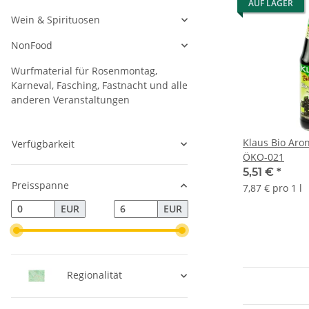
AUF LAGER
Wein & Spirituosen
NonFood
Wurfmaterial für Rosenmontag,
Karneval, Fasching, Fastnacht und alle
anderen Veranstaltungen
Klaus Bio Aron
Verfügbarkeit
ÖKO-021
5,51 €
*
Preisspanne
7,87 € pro 1 l
EUR
EUR
Regionalität