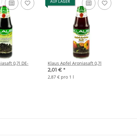
AUF LAGER
iasaft 0,7l DE-
Klaus Apfel Aroniasaft 0,7l
2,01 €
*
2,87 € pro 1 l