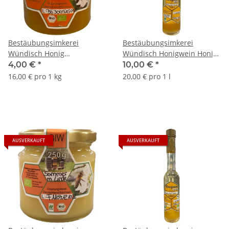
Bestäubungsimkerei
Bestäubungsimkerei
Wündisch Honig
Wündisch Honigwein Honig
Frühjahrsblüte 250g
mit Linde lieblich 500ml
4,00 €
*
10,00 €
*
16,00 € pro 1 kg
20,00 € pro 1 l
AUSVERKAUFT
AUSVERKAUFT