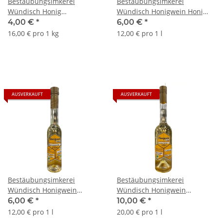
Bestäubungsimkerei
Bestäubungsimkerei
Wündisch Honig
Wündisch Honigwein Honig
Sommerblüte mit Linde
mit Linde lieblich 200ml
4,00 €
*
6,00 €
*
250g
16,00 € pro 1 kg
12,00 € pro 1 l
AUSVERKAUFT
AUSVERKAUFT
Bestäubungsimkerei
Bestäubungsimkerei
Wündisch Honigwein
Wündisch Honigwein
Sommerblütenhonig trocken
Sommerblütenhonig trocken
6,00 €
*
10,00 €
*
200ml
500ml
12,00 € pro 1 l
20,00 € pro 1 l