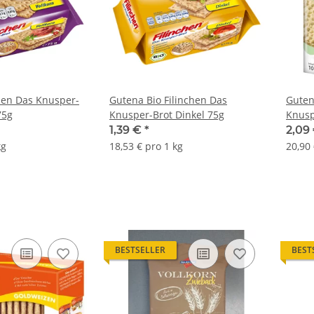
hen Das Knusper-
Gutena Bio Filinchen Das
Guten
75g
Knusper-Brot Dinkel 75g
Knusp
1,39 €
*
2,09
kg
18,53 € pro 1 kg
20,90 
BESTSELLER
BEST