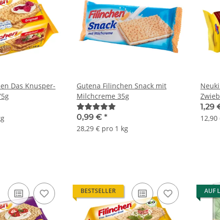
hen Das Knusper-
Gutena Filinchen Snack mit
Neuki
75g
Milchcreme 35g
Zwieb
1,29
0,99 €
*
kg
12,90 
28,29 € pro 1 kg
BESTSELLER
AUF 