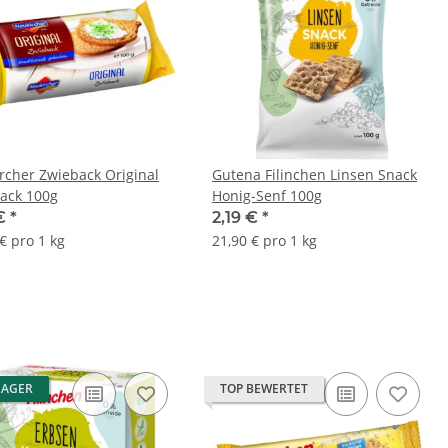
rcher Zwieback Original
Gutena Filinchen Linsen Snack
ack 100g
Honig-Senf 100g
 €
*
2,19 €
*
€ pro 1 kg
21,90 € pro 1 kg
LAGER
TOP BEWERTET