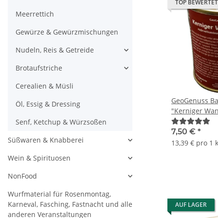
TOP BEWERTET
Meerrettich
Gewürze & Gewürzmischungen
Nudeln, Reis & Getreide
Brotaufstriche
Cerealien & Müsli
GeoGenuss Ba
Öl, Essig & Dressing
"Kerniger Wan
Senf, Ketchup & Würzsoßen
7,50 €
*
Süßwaren & Knabberei
13,39 € pro 1 
Wein & Spirituosen
NonFood
Wurfmaterial für Rosenmontag,
Karneval, Fasching, Fastnacht und alle
AUF LAGER
anderen Veranstaltungen