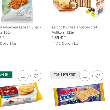
a Filinchen Erbsen Snack
Leicht & Cross Knusperbrot
ka 100g
Vollkorn 125g
 €
*
1,39 €
*
€ pro 1 kg
11,12 € pro 1 kg
LAGER
TOP BEWERTET