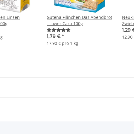
hen Linsen
Gutena Filinchen Das Abendbrot
Neuki
100g
- Lower Carb 100g
Zwieb
1,29
1,79 €
*
kg
12,90 
17,90 € pro 1 kg