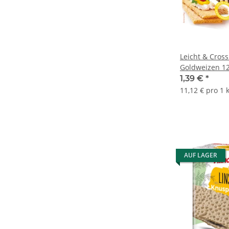
Leicht & Cros
Goldweizen 1
1,39 €
*
11,12 € pro 1 
AUF LAGER