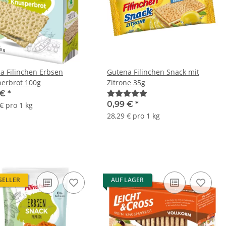
a Filinchen Erbsen
Gutena Filinchen Snack mit
erbrot 100g
Zitrone 35g
 €
*
0,99 €
*
€ pro 1 kg
28,29 € pro 1 kg
SELLER
AUF LAGER