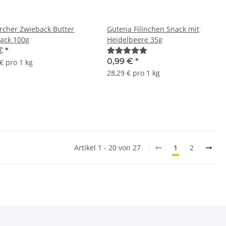
rcher Zwieback Butter
Gutena Filinchen Snack mit
ack 100g
Heidelbeere 35g
 €
*
0,99 €
*
€ pro 1 kg
28,29 € pro 1 kg
Artikel 1 - 20 von 27
1
2