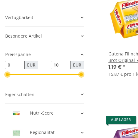
Verfügbarkeit
Besondere Artikel
Gutena Filinc
Preisspanne
Brot Original 
EUR
EUR
1,19 €
*
15,87 € pro 1 
Eigenschaften
Nutri-Score
AUF LAGER
Regionalität