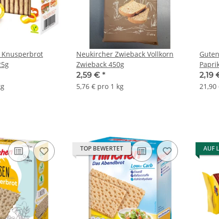
s Knusperbrot
Neukircher Zwieback Vollkorn
Guten
25g
Zwieback 450g
Papri
2,59 €
*
2,19
kg
5,76 € pro 1 kg
21,90 
TOP BEWERTET
AUF 