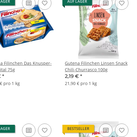
LAGER
AUF LAGER
a Filinchen Das Knusper-
Gutena Filinchen Linsen Snack
ital 75g
Chili-Churrasco 100g
€
*
2,19 €
*
€ pro 1 kg
21,90 € pro 1 kg
LAGER
BESTSELLER