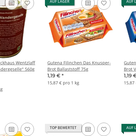
AUF LAGER
AUF 
ckhaus Wentzlaff
Gutena Filinchen Das Knusper-
Guten
dergeselle" 560g
Brot Ballaststoff 75g
Brot V
1,19 €
*
1,19 
15,87 € pro 1 kg
15,87 
kg
TOP BEWERTET
AUF 