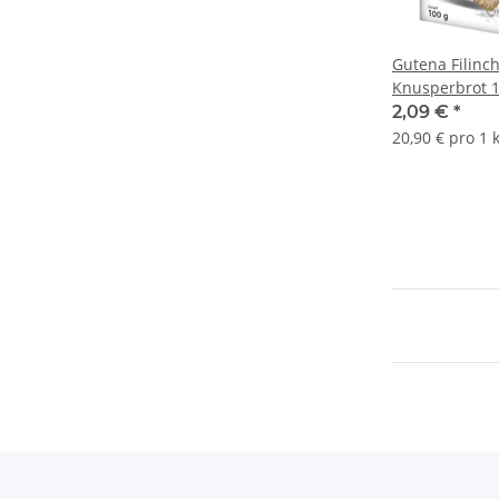
Gutena Filinc
Knusperbrot 
2,09 €
*
20,90 € pro 1 