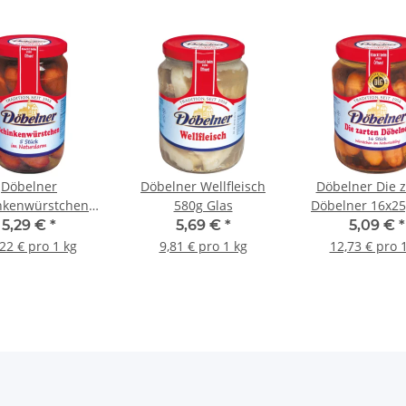
Döbelner
Döbelner Wellfleisch
Döbelner Die z
nkenwürstchen
580g Glas
Döbelner 16x25
5x80g Glas
5,29 €
*
5,69 €
*
5,09 €
*
22 € pro 1 kg
9,81 € pro 1 kg
12,73 € pro 