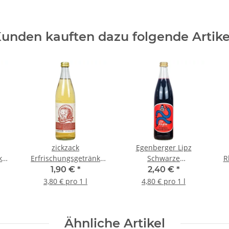
unden kauften dazu folgende Artike
zickzack
Egenberger Lipz
k
Erfrischungsgetränk
Schwarze
R
Kolle Mate Bio 0,5l
Johannisbeere Schorle
1,90 €
*
2,40 €
*
Bio 0,5l
3,80 € pro 1 l
4,80 € pro 1 l
Ähnliche Artikel