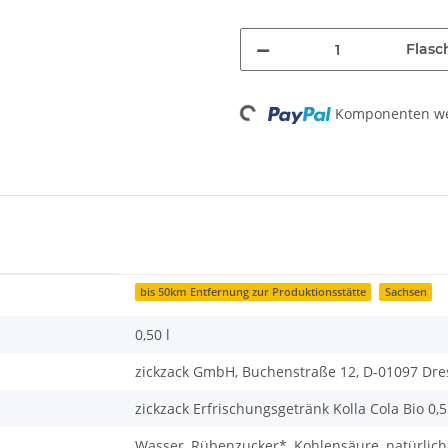
Flasc
Loading...
Komponenten wer
bis 50km Entfernung zur Produktionsstätte
Sachsen
0,50 l
zickzack GmbH, Buchenstraße 12, D-01097 Dr
zickzack Erfrischungsgetränk Kolla Cola Bio 0,5
Wasser, Rübenzucker*, Kohlensäure, natürlich