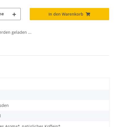
he
In den Warenkorb
den geladen ...
esden
l
es Aroma*, natürliches Koffein*