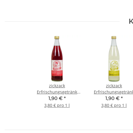
K
zickzack
zickzack
Erfrischungsgetränk
Erfrischungsgeträn
Kilimo Bio 0,5l
Zotrine Bio 0,5l
1,90 €
*
1,90 €
*
3,80 € pro 1 l
3,80 € pro 1 l