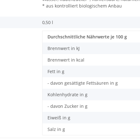
* aus kontrolliert biologischem Anbau
0,50 l
Durchschnittliche Nährwerte je 100 g
Brennwert in kJ
Brennwert in kcal
Fett in g
- davon gesättigte Fettsäuren in g
Kohlenhydrate in g
- davon Zucker in g
Eiweiß in g
Salz in g