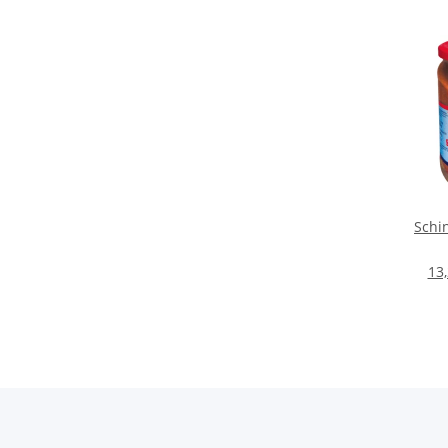
Schi
13,