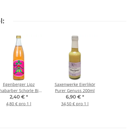
l:
Egenberger Lipz
Saxenwerke Eierlikör
habarber Schorle Bio
Purer Genuss 200ml
0,5l
2,40 €
*
6,90 €
*
4,80 € pro 1 l
34,50 € pro 1 l