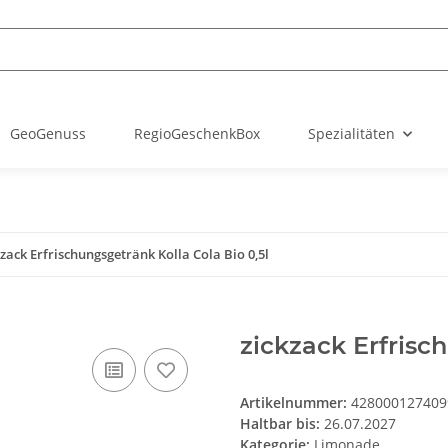
GeoGenuss
RegioGeschenkBox
Spezialitäten
kzack Erfrischungsgetränk Kolla Cola Bio 0,5l
zickzack Erfrisc
Artikelnummer:
428000127409
Haltbar bis:
26.07.2027
Kategorie:
Limonade