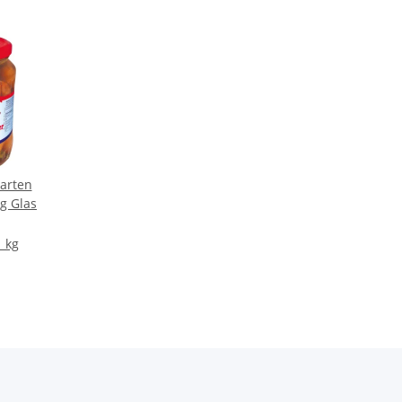
arten
g Glas
1 kg