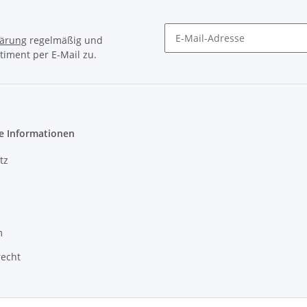
lärung
regelmäßig und
timent per E-Mail zu.
Newsletter Abonnieren
e Informationen
tz
m
recht