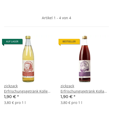
Artikel 1 - 4 von 4
AUF LAGER
BESTSELLER
zickzack
zickzack
Erfrischungsgetränk Kolle
Erfrischungsgetränk Kolla
Mate Bio 0,5l
Cola Bio 0,5l
1,90 €
*
1,90 €
*
3,80 € pro 1 l
3,80 € pro 1 l