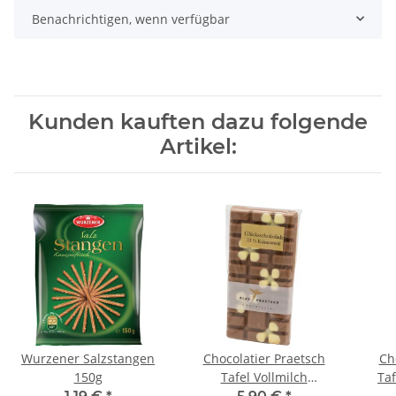
Benachrichtigen, wenn verfügbar
Kunden kauften dazu folgende
Artikel:
Wurzener Salzstangen
Chocolatier Praetsch
Ch
150g
Tafel Vollmilch
Taf
"Glücksschokolade" á