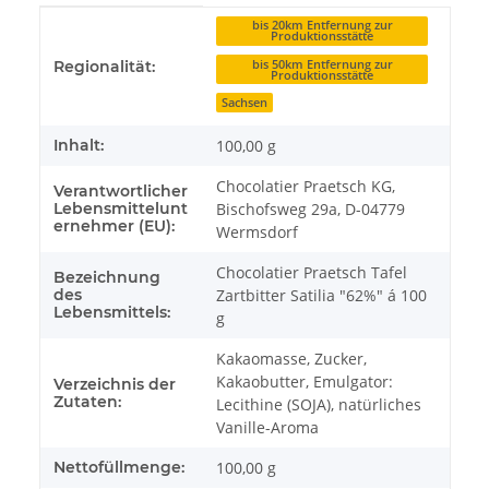
Produkteigenschaft
Wert
bis 20km Entfernung zur
Produktionsstätte
bis 50km Entfernung zur
Regionalität:
Produktionsstätte
Sachsen
Inhalt:
100,00 g
Chocolatier Praetsch KG,
Verantwortlicher
Lebensmittelunt
Bischofsweg 29a, D-04779
ernehmer (EU):
Wermsdorf
Chocolatier Praetsch Tafel
Bezeichnung
des
Zartbitter Satilia "62%" á 100
Lebensmittels:
g
Kakaomasse, Zucker,
Kakaobutter, Emulgator:
Verzeichnis der
Zutaten:
Lecithine (SOJA), natürliches
Vanille-Aroma
Nettofüllmenge:
100,00 g