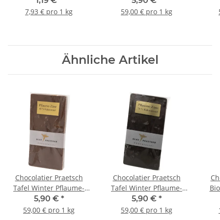
1,19 €
*
5,90 €
*
100 g
7,93 € pro 1 kg
59,00 € pro 1 kg
Ähnliche Artikel
Chocolatier Praetsch
Chocolatier Praetsch
Ch
Tafel Winter Pflaume-
Tafel Winter Pflaume-
Bio
Zimt Vollmilch á 100 g
Zimt Zartbitter á 100 g
a
5,90 €
*
5,90 €
*
59,00 € pro 1 kg
59,00 € pro 1 kg