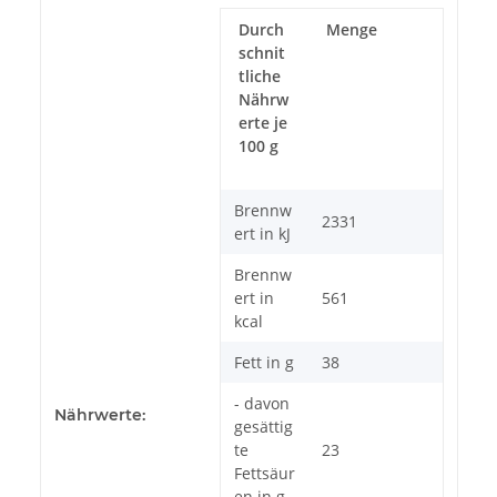
Durch
Menge
schnit
tliche
Nährw
erte je
100 g
Brennw
2331
ert in kJ
Brennw
ert in
561
kcal
Fett in g
38
- davon
Nährwerte:
gesättig
te
23
Fettsäur
en in g