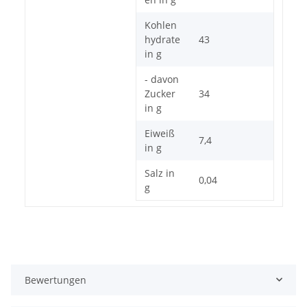
Kohlen
hydrate
43
in g
- davon
Zucker
34
in g
Eiweiß
7,4
in g
Salz in
0,04
g
Bewertungen