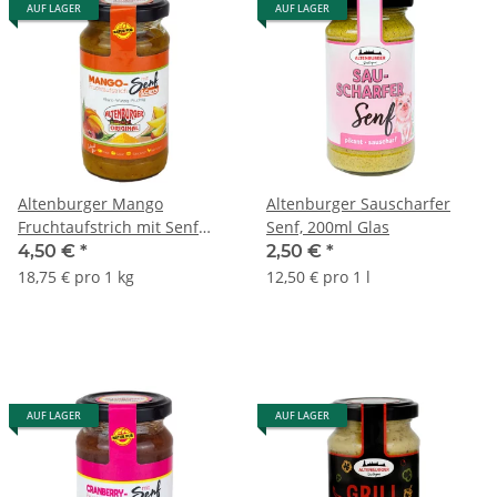
AUF LAGER
AUF LAGER
Altenburger Mango
Altenburger Sauscharfer
Fruchtaufstrich mit Senf
Senf, 200ml Glas
und Curry, 190 ml / 240 g
4,50 €
*
2,50 €
*
Glas
18,75 € pro 1 kg
12,50 € pro 1 l
AUF LAGER
AUF LAGER