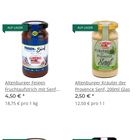
AUF LAGER
AUF LAGER
Altenburger Feigen
Altenburger Kräuter der
Fruchtaufstrich mit Senf,
Provence Senf, 200ml Glas
190 ml / 240g Glas
4,50 €
*
2,50 €
*
18,75 € pro 1 kg
12,50 € pro 1 l