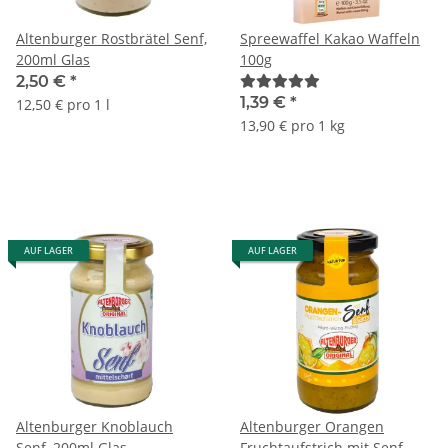
Altenburger Rostbrätel Senf,
Spreewaffel Kakao Waffeln
200ml Glas
100g
2,50 €
*
1,39 €
*
12,50 € pro 1 l
13,90 € pro 1 kg
AUF LAGER
AUF LAGER
Altenburger Knoblauch
Altenburger Orangen
Senf, 200ml Glas
Fruchtaufstrich mit Senf