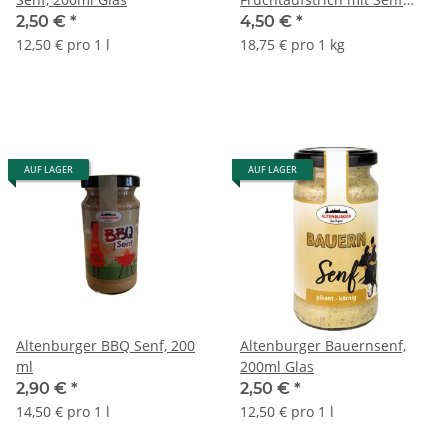
und Curry, 190 ml / 240 g
2,50 €
*
4,50 €
*
Glas
12,50 € pro 1 l
18,75 € pro 1 kg
AUF LAGER
AUF LAGER
Altenburger BBQ Senf, 200
Altenburger Bauernsenf,
ml
200ml Glas
2,90 €
*
2,50 €
*
14,50 € pro 1 l
12,50 € pro 1 l