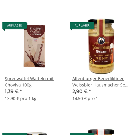
AUF LAGER
AUF LAGER
Spreewaffel Waffeln mit
Altenburger Benediktiner
ChoViva 100g
Weissbier Hausmacher Senf
- süß, 200 ml
1,39 €
*
2,90 €
*
13,90 € pro 1 kg
14,50 € pro 1 l