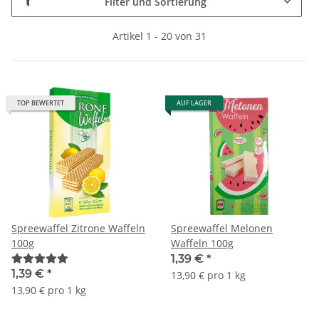
Filter und Sortierung
Artikel 1 - 20 von 31
TOP BEWERTET
AUF LAGER
Spreewaffel Zitrone Waffeln
Spreewaffel Melonen
100g
Waffeln 100g
1,39 €
*
1,39 €
*
13,90 € pro 1 kg
13,90 € pro 1 kg