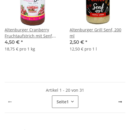
Altenburger Cranberry
Altenburger Grill Senf, 200
Fruchtaufstrich mit Senf,
ml
190 ml / 240g Glas
4,50 €
*
2,50 €
*
18,75 € pro 1 kg
12,50 € pro 1 l
Artikel 1 - 20 von 31
Seite
1