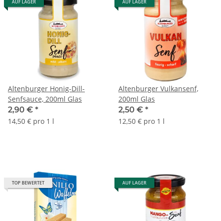
AUF LAGER
AUF LAGER
Altenburger Honig-Dill-
Altenburger Vulkansenf,
Senfsauce, 200ml Glas
200ml Glas
2,90 €
*
2,50 €
*
14,50 € pro 1 l
12,50 € pro 1 l
TOP BEWERTET
AUF LAGER