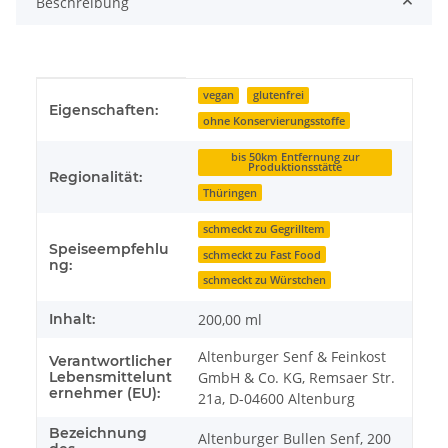
Beschreibung
Produkteigenschaft
Wert
vegan
glutenfrei
Eigenschaften:
ohne Konservierungsstoffe
bis 50km Entfernung zur
Produktionsstätte
Regionalität:
Thüringen
schmeckt zu Gegrilltem
Speiseempfehlu
schmeckt zu Fast Food
ng:
schmeckt zu Würstchen
Inhalt:
200,00 ml
Altenburger Senf & Feinkost
Verantwortlicher
Lebensmittelunt
GmbH & Co. KG, Remsaer Str.
ernehmer (EU):
21a, D-04600 Altenburg
Bezeichnung
Altenburger Bullen Senf, 200