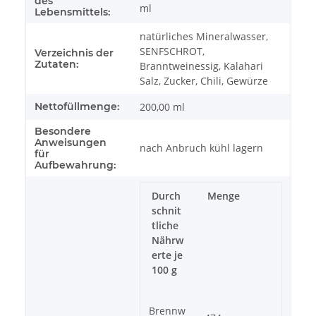
des
ml
Lebensmittels:
natürliches Mineralwasser,
SENFSCHROT,
Verzeichnis der
Zutaten:
Branntweinessig, Kalahari
Salz, Zucker, Chili, Gewürze
Nettofüllmenge:
200,00 ml
Besondere
Anweisungen
nach Anbruch kühl lagern
für
Aufbewahrung:
Durch
Menge
schnit
tliche
Nährw
erte je
100 g
Brennw