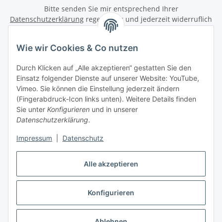
Bitte senden Sie mir entsprechend Ihrer
Datenschutzerklärung
regelmäßig und jederzeit widerruflich
Informationen zu Ihrem Produktsortiment per E-Mail zu.
Wie wir Cookies & Co nutzen
Abonnieren
Newsletter Abonnieren
Durch Klicken auf „Alle akzeptieren“ gestatten Sie den
Einsatz folgender Dienste auf unserer Website: YouTube,
Vimeo. Sie können die Einstellung jederzeit ändern
Informationen
(Fingerabdruck-Icon links unten). Weitere Details finden
Sie unter
Konfigurieren
und in unserer
Gesetzliche Informationen
Datenschutzerklärung
.
Impressum
|
Datenschutz
Vertrag widerrufen
Alle akzeptieren
Konfigurieren
* Alle Preise inkl. gesetzlicher USt., zzgl.
Versand
Ablehnen