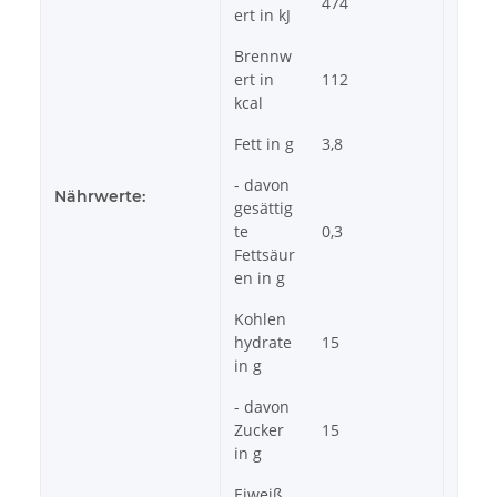
474
ert in kJ
Brennw
ert in
112
kcal
Fett in g
3,8
- davon
Nährwerte:
gesättig
te
0,3
Fettsäur
en in g
Kohlen
hydrate
15
in g
- davon
Zucker
15
in g
Eiweiß