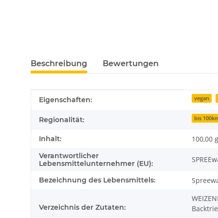
Beschreibung
Bewertungen
Produkteigenschaft
Wert
vegan
Eigenschaften:
bis 100k
Regionalität:
Inhalt:
100,00 
Verantwortlicher
SPREEwa
Lebensmittelunternehmer (EU):
Bezeichnung des Lebensmittels:
Spreewa
WEIZENM
Verzeichnis der Zutaten:
Backtri