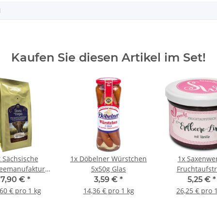
N
Kaufen Sie diesen Artikel im Set!
x
Sächsische
1x
Döbelner Würstchen
1x
Saxenwe
feemanufaktur
5x50g Glas
Fruchtaufstr
imma Kaffee
Erdbeere-Limet
7,90 €
*
3,59 €
*
5,25 €
*
ania Utengule
60 € pro 1 kg
14,36 € pro 1 kg
26,25 € pro 
0g gemahlen