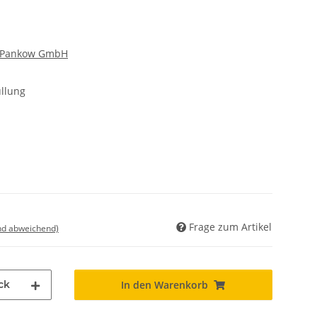
n-Pankow GmbH
llung
Frage zum Artikel
nd abweichend)
ck
In den Warenkorb