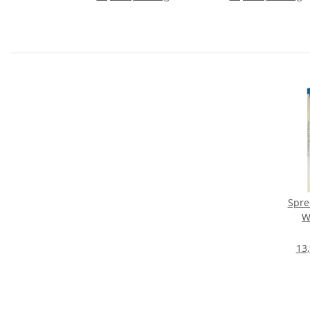
Spre
W
13,