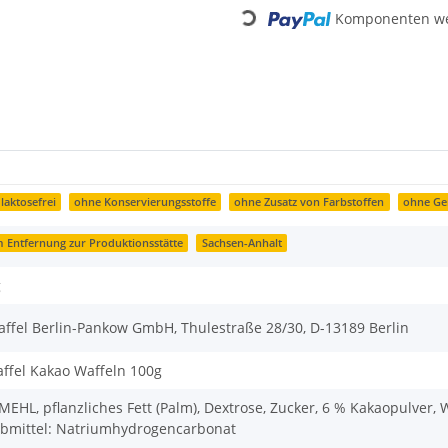
Loading...
Komponenten wer
laktosefrei
ohne Konservierungsstoffe
ohne Zusatz von Farbstoffen
ohne Ge
m Entfernung zur Produktionsstätte
Sachsen-Anhalt
g
ffel Berlin-Pankow GmbH, Thulestraße 28/30, D-13189 Berlin
ffel Kakao Waffeln 100g
EHL, pflanzliches Fett (Palm), Dextrose, Zucker, 6 % Kakaopulver, 
ebmittel: Natriumhydrogencarbonat