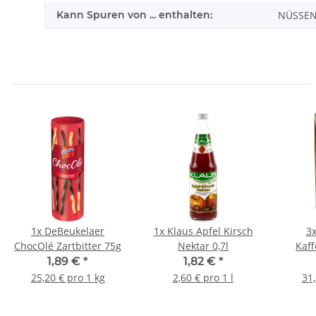
Kann Spuren von ... enthalten:
NÜSSE
1x
DeBeukelaer
1x
Klaus Apfel Kirsch
3
ChocOlé Zartbitter 75g
Nektar 0,7l
Kaf
Gr
1,89 €
*
1,82 €
*
Tanz
25,20 € pro 1 kg
2,60 € pro 1 l
31,
25