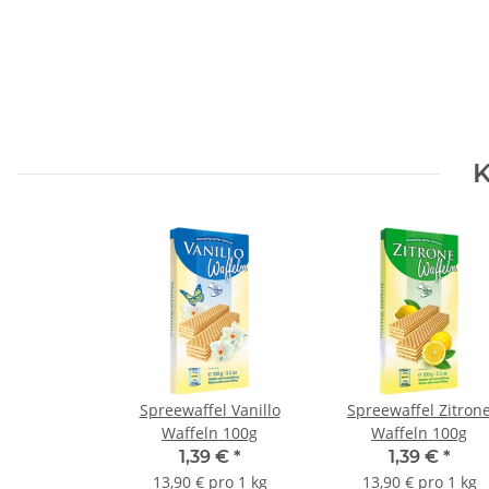
K
Spreewaffel Vanillo
Spreewaffel Zitron
Waffeln 100g
Waffeln 100g
1,39 €
*
1,39 €
*
13,90 € pro 1 kg
13,90 € pro 1 kg