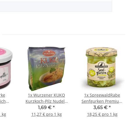
rke
1x
Wurzener KUKO
1x
SpreewaldRabe
ich
Kurzkoch-Pilz Nudeln
Senfgurken Premium
te 200g
150g
330g
1,69 €
*
3,65 €
*
1 kg
11,27 € pro 1 kg
18,25 € pro 1 kg