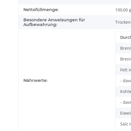
Nettofüllmenge:
100,00 
Besondere Anweisungen für
Trocken
Aufbewahrung:
Durch
Brenn
Brenn
Fett i
Nährwerte:
- dav
Kohle
- dav
Eiwei
Salz 