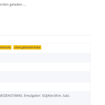
den geladen ...
ntechnik
ohne gehärtete Fette
WEIZENSTÄRKE, Emulgator: SOJAlecithin, Salz,