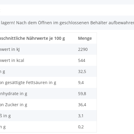
g
 lagern! Nach dem Öffnen im geschlossenen Behälter aufbewahre
schnittliche Nährwerte je 100 g
Menge
wert in kJ
2290
wert in kcal
544
n g
32,5
on gesättigte Fettsäuren in g
9,4
nhydrate in g
59,8
on Zucker in g
36,4
ß in g
3,1
in g
0,2