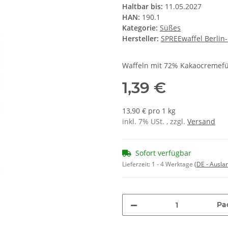
Haltbar bis:
11.05.2027
HAN:
190.1
Kategorie:
Süßes
Hersteller:
SPREEwaffel Berli
Waffeln mit 72% Kakaocremefü
1,39 €
13,90 € pro 1 kg
inkl. 7% USt. , zzgl.
Versand
Sofort verfügbar
Lieferzeit:
1 - 4 Werktage
(DE - Ausla
Pa