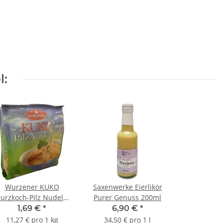
l:
Wurzener KUKO
Saxenwerke Eierlikör
urzkoch-Pilz Nudeln
Purer Genuss 200ml
150g
1,69 €
*
6,90 €
*
11,27 € pro 1 kg
34,50 € pro 1 l