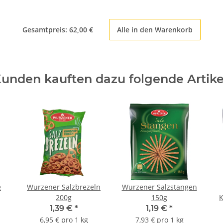
Gesamtpreis:
62,00 €
Alle in den Warenkorb
unden kauften dazu folgende Artike
e
Wurzener Salzbrezeln
Wurzener Salzstangen
200g
150g
K
1,39 €
*
1,19 €
*
6,95 € pro 1 kg
7,93 € pro 1 kg