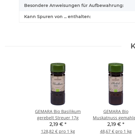
Besondere Anweisungen für Aufbewahrung:
Kann Spuren von ... enthalten:
K
GEMARA Bio Basilikum
GEMARA Bio
gerebelt Streuer 17g
Muskatnuss gemahl
Streuer 45g
2,19 €
*
2,19 €
*
128,82 € pro 1 kg
48,67 € pro 1 kg