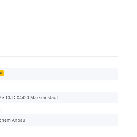
en
e 10, D-04420 Markranstädt
g
ischem Anbau.