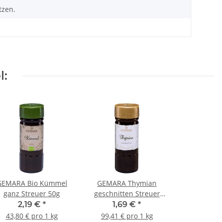
tzen.
l:
GEMARA Bio Kümmel
GEMARA Thymian
ganz Streuer 50g
geschnitten Streuer
17g
2,19 €
*
1,69 €
*
43,80 € pro 1 kg
99,41 € pro 1 kg