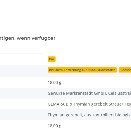
htigen, wenn verfügbar
bio
bis 50km Entfernung zur Produktionsstätte
Sachs
18,00 g
Gewürze Markranstädt GmbH, Celsiusstraß
GEMARA Bio Thymian gerebelt Streuer 18
Thymian gerebelt, aus kontrolliert biolog
18,00 g