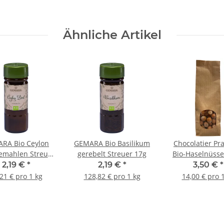
Ähnliche Artikel
RA Bio Ceylon
GEMARA Bio Basilikum
Chocolatier Pr
emahlen Streuer
gerebelt Streuer 17g
Bio-Haselnüsse
28g
abgetütet á 2
2,19 €
*
2,19 €
*
3,50 €
*
21 € pro 1 kg
128,82 € pro 1 kg
14,00 € pro 