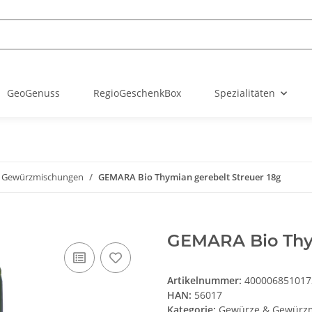
GeoGenuss
RegioGeschenkBox
Spezialitäten
 Gewürzmischungen
GEMARA Bio Thymian gerebelt Streuer 18g
GEMARA Bio Thym
Artikelnummer:
400006851017
HAN:
56017
Kategorie:
Gewürze & Gewürz