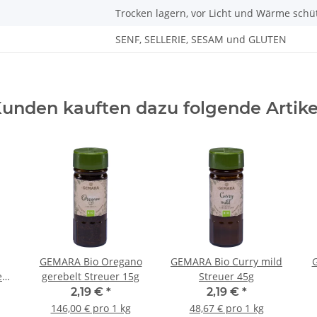
Trocken lagern, vor Licht und Wärme schü
SENF, SELLERIE, SESAM und GLUTEN
unden kauften dazu folgende Artike
GEMARA Bio Oregano
GEMARA Bio Curry mild
en
gerebelt Streuer 15g
Streuer 45g
2,19 €
*
2,19 €
*
146,00 € pro 1 kg
48,67 € pro 1 kg