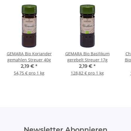
GEMARA Bio Koriander
GEMARA Bio Basilikum
Ch
gemahlen Streuer 40g
gerebelt Streuer 17g
Bio
a
2,19 €
*
2,19 €
*
54,75 € pro 1 kg
128,82 € pro 1 kg
Newsletter Abonnieren