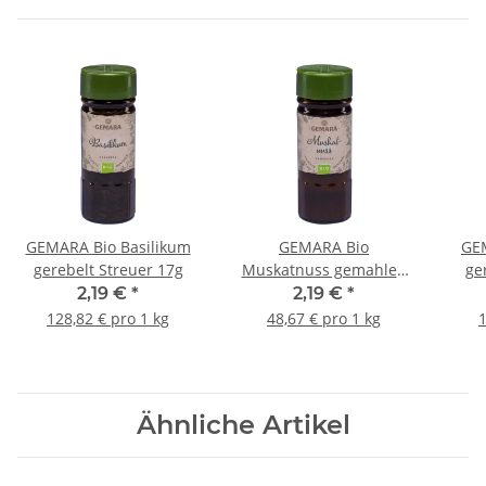
GEMARA Bio Basilikum
GEMARA Bio
GE
gerebelt Streuer 17g
Muskatnuss gemahlen
ge
Streuer 45g
2,19 €
*
2,19 €
*
128,82 € pro 1 kg
48,67 € pro 1 kg
1
Ähnliche Artikel