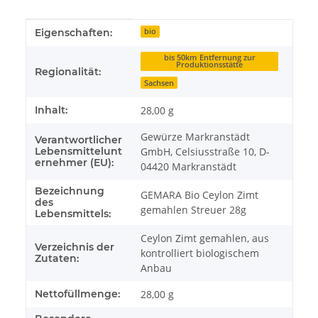
Produkteigenschaft
Wert
Eigenschaften:
bio
bis 50km Entfernung zur
Produktionsstätte
Regionalität:
Sachsen
Inhalt:
28,00 g
Gewürze Markranstädt
Verantwortlicher
Lebensmittelunt
GmbH, Celsiusstraße 10, D-
ernehmer (EU):
04420 Markranstädt
Bezeichnung
GEMARA Bio Ceylon Zimt
des
gemahlen Streuer 28g
Lebensmittels:
Ceylon Zimt gemahlen, aus
Verzeichnis der
kontrolliert biologischem
Zutaten:
Anbau
Nettofüllmenge:
28,00 g