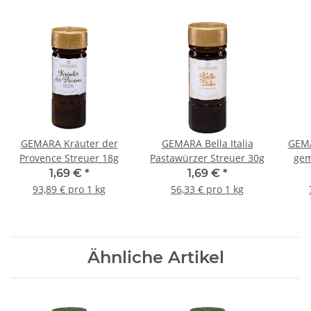
GEMARA Kräuter der
GEMARA Bella Italia
GEMA
Provence Streuer 18g
Pastawürzer Streuer 30g
gem
1,69 €
*
1,69 €
*
93,89 € pro 1 kg
56,33 € pro 1 kg
Ähnliche Artikel