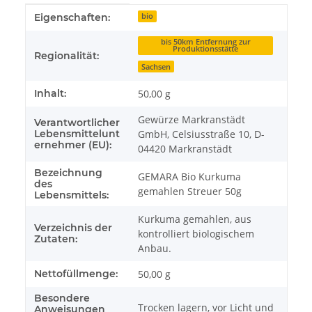
Produkteigenschaft
Wert
Eigenschaften:
bio
bis 50km Entfernung zur
Produktionsstätte
Regionalität:
Sachsen
Inhalt:
50,00 g
Gewürze Markranstädt
Verantwortlicher
Lebensmittelunt
GmbH, Celsiusstraße 10, D-
ernehmer (EU):
04420 Markranstädt
Bezeichnung
GEMARA Bio Kurkuma
des
gemahlen Streuer 50g
Lebensmittels:
Kurkuma gemahlen, aus
Verzeichnis der
kontrolliert biologischem
Zutaten:
Anbau.
Nettofüllmenge:
50,00 g
Besondere
Trocken lagern, vor Licht und
Anweisungen