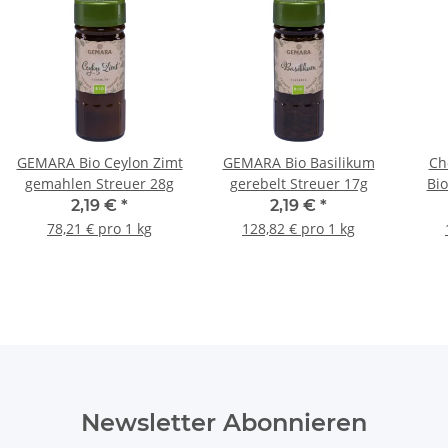
GEMARA Bio Ceylon Zimt
GEMARA Bio Basilikum
Ch
gemahlen Streuer 28g
gerebelt Streuer 17g
Bio
a
2,19 €
*
2,19 €
*
78,21 € pro 1 kg
128,82 € pro 1 kg
Newsletter Abonnieren