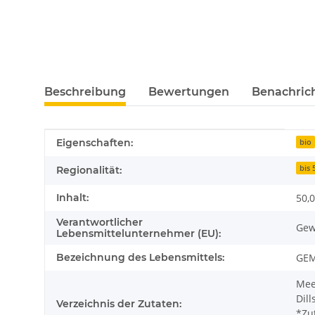
Beschreibung
Bewertungen
Benachric
Produkteigenschaft
Wert
Eigenschaften:
bio
bis
Regionalität:
Inhalt:
50,0
Verantwortlicher
Gew
Lebensmittelunternehmer (EU):
Bezeichnung des Lebensmittels:
GEM
Mee
Dill
Verzeichnis der Zutaten:
*Zu