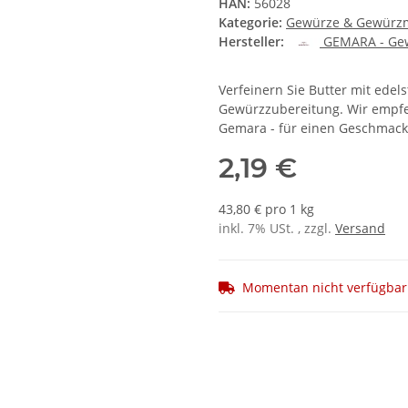
HAN:
56028
Kategorie:
Gewürze & Gewürz
Hersteller:
GEMARA - Ge
Verfeinern Sie Butter mit ede
Gewürzzubereitung. Wir empfehl
Gemara - für einen Geschmack
2,19 €
43,80 € pro 1 kg
inkl. 7% USt. , zzgl.
Versand
Momentan nicht verfügbar