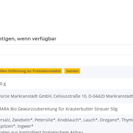
htigen, wenn verfügbar
 50km Entfernung zur Produktionsstätte
Sachsen
0 g
ürze Markranstädt GmbH, Celsiusstraße 10, D-04420 Markranstädt
ARA Bio Gewürzzubereitung für Kräuterbutter Streuer 50g
rsalz, Zwiebeln*, Petersilie*, Knoblauch*, Lauch*, Oregano*, Thymi
spitzen*, Ingwer*
taten aus kontrolliert biologischem Anbau.