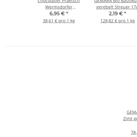
Chocolatier Praetsch
GEMARA Bio Basilik
Wermsdorfer
gerebelt Streuer 17
Nusskrem Bio 180g
6,95 €
*
2,19 €
*
38,61 € pro 1 kg
128,82 € pro 1 kg
GEMA
Zimt g
78,