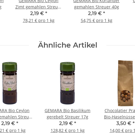
um
GEMARA Bio Ceylon
GEMARA Bio Koriander
g
Zimt gemahlen Streuer
gemahlen Streuer 40g
28g
2,19 €
*
2,19 €
*
78,21 € pro 1 kg
54,75 € pro 1 kg
Ähnliche Artikel
RA Bio Ceylon
GEMARA Bio Basilikum
Chocolatier Pr
emahlen Streuer
gerebelt Streuer 17g
Bio-Haselnüsse
28g
abgetütet á 2
2,19 €
*
2,19 €
*
3,50 €
*
21 € pro 1 kg
128,82 € pro 1 kg
14,00 € pro 