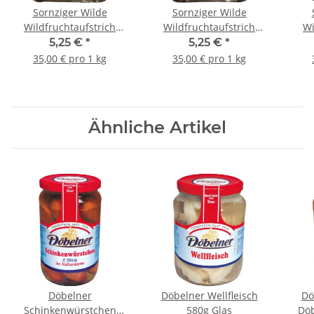
Sornziger Wilde
Sornziger Wilde
Wildfruchtaufstrich
Wildfruchtaufstrich
Wi
Mahonie 150g
Maibeere 150g
5,25 €
*
5,25 €
*
35,00 € pro 1 kg
35,00 € pro 1 kg
Ähnliche Artikel
Döbelner
Döbelner Wellfleisch
Dö
Schinkenwürstchen
580g Glas
Döb