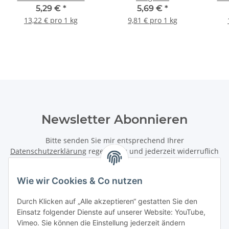
5x80g Glas
5,29 €
*
5,69 €
*
13,22 € pro 1 kg
9,81 € pro 1 kg
Newsletter Abonnieren
Bitte senden Sie mir entsprechend Ihrer
Datenschutzerklärung
regelmäßig und jederzeit widerruflich
Informationen zu Ihrem Produktsortiment per E-Mail zu.
Wie wir Cookies & Co nutzen
Abonnieren
Newsletter Abonnieren
Durch Klicken auf „Alle akzeptieren“ gestatten Sie den
Einsatz folgender Dienste auf unserer Website: YouTube,
Vimeo. Sie können die Einstellung jederzeit ändern
Informationen