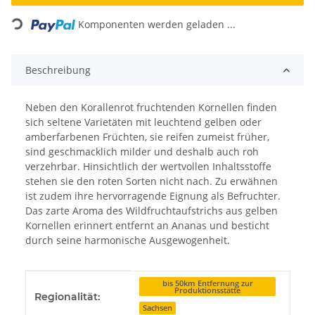
Loading...
Komponenten werden geladen ...
Beschreibung
Neben den Korallenrot fruchtenden Kornellen finden
sich seltene Varietäten mit leuchtend gelben oder
amberfarbenen Früchten, sie reifen zumeist früher,
sind geschmacklich milder und deshalb auch roh
verzehrbar. Hinsichtlich der wertvollen Inhaltsstoffe
stehen sie den roten Sorten nicht nach. Zu erwähnen
ist zudem ihre hervorragende Eignung als Befruchter.
Das zarte Aroma des Wildfruchtaufstrichs aus gelben
Kornellen erinnert entfernt an Ananas und besticht
durch seine harmonische Ausgewogenheit.
Produkteigenschaft
Wert
bis 50km Entfernung zur
Produktionsstätte
Regionalität:
Sachsen