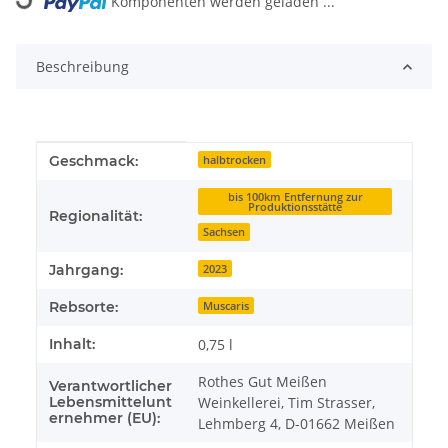
Komponenten werden geladen ...
Beschreibung
Produkteigenschaft
Wert
Geschmack:
halbtrocken
bis 100km Entfernung zur
Produktionsstätte
Regionalität:
Sachsen
Jahrgang:
2023
Rebsorte:
Muscaris
Inhalt:
0,75 l
Rothes Gut Meißen
Verantwortlicher
Lebensmittelunt
Weinkellerei, Tim Strasser,
ernehmer (EU):
Lehmberg 4, D-01662 Meißen