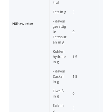
kcal
Fett in g
0
- davon
Nährwerte:
gesättig
te
0
Fettsäur
en in g
Kohlen
hydrate
1,5
in g
- davon
Zucker
1,5
in g
Eiweiß
0
in g
Salz in
0
g