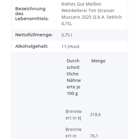
Rothes Gut Meißen
Bezeichnung
Weinkellerei Tim Strasser
des
Muscaris 2025 Q.b.A. lieblich
Lebensmittels:
0,75L
Nettofüllmenge:
0,75 l
Alkoholgehalt:
11,5%vol
Durch
Menge
schnit
tliche
Nährw
erte je
100 g
Brennw
318,6
ert in kJ
Brennw
ert in
76,1