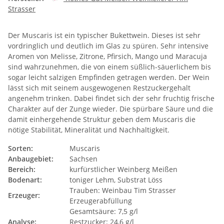
Strasser
Der Muscaris ist ein typischer Bukettwein. Dieses ist sehr
vordringlich und deutlich im Glas zu spüren. Sehr intensive
Aromen von Melisse, Zitrone, Pfirsich, Mango und Maracuja
sind wahrzunehmen, die von einem süßlich-säuerlichem bis
sogar leicht salzigen Empfinden getragen werden. Der Wein
lässt sich mit seinem ausgewogenen Restzuckergehalt
angenehm trinken. Dabei findet sich der sehr fruchtig frische
Charakter auf der Zunge wieder. Die spürbare Säure und die
damit einhergehende Struktur geben dem Muscaris die
nötige Stabilität, Mineralität und Nachhaltigkeit.
Sorten:
Muscaris
Anbaugebiet:
Sachsen
Bereich:
kurfürstlicher Weinberg Meißen
Bodenart:
toniger Lehm, Substrat Löss
Trauben: Weinbau Tim Strasser
Erzeuger:
Erzeugerabfüllung
Gesamtsäure: 7,5 g/l
Analyse:
Restzucker: 24,6 g/l