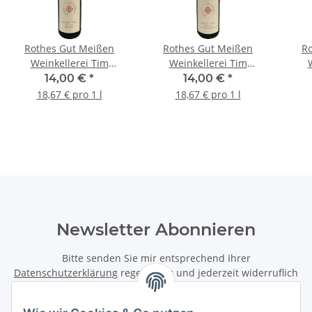
Rothes Gut Meißen
Rothes Gut Meißen
R
Weinkellerei Tim
Weinkellerei Tim
Strasser Hibernal 2023
Strasser Sauvignon
Str
14,00 €
*
14,00 €
*
Q.b.A. halbtrocken 0,75L
Blanc 2024 Q.b.A.
Q.
18,67 € pro 1 l
18,67 € pro 1 l
halbtrocken 0,75L
Newsletter Abonnieren
Bitte senden Sie mir entsprechend Ihrer
Datenschutzerklärung
regelmäßig und jederzeit widerruflich
Informationen zu Ihrem Produktsortiment per E-Mail zu.