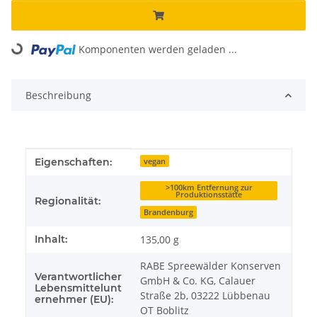
Komponenten werden geladen ...
Loading...
Beschreibung
Produkteigenschaft
Wert
Eigenschaften:
vegan
>100km Entfernung zur
Produktionsstätte
Regionalität:
Brandenburg
Inhalt:
135,00 g
RABE Spreewälder Konserven
Verantwortlicher
GmbH & Co. KG, Calauer
Lebensmittelunt
Straße 2b, 03222 Lübbenau
ernehmer (EU):
OT Boblitz