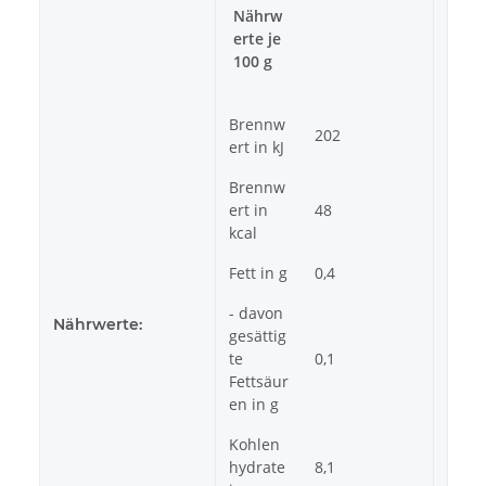
Nährw
erte je
100 g
Brennw
202
ert in kJ
Brennw
ert in
48
kcal
Fett in g
0,4
- davon
Nährwerte:
gesättig
te
0,1
Fettsäur
en in g
Kohlen
hydrate
8,1