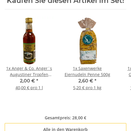
Kaufen Sie diesen Artikel im Set!
1x
Anger & Co. Anger´s
1x
Saxenwerke
1
Augustiner Tropfen
Eiernudeln Penne 500g
G
32%vol. 0,05l
To
2,00 €
*
2,60 €
*
40,00 € pro 1 l
5,20 € pro 1 kg
Gesamtpreis:
28,00 €
Alle in den Warenkorb