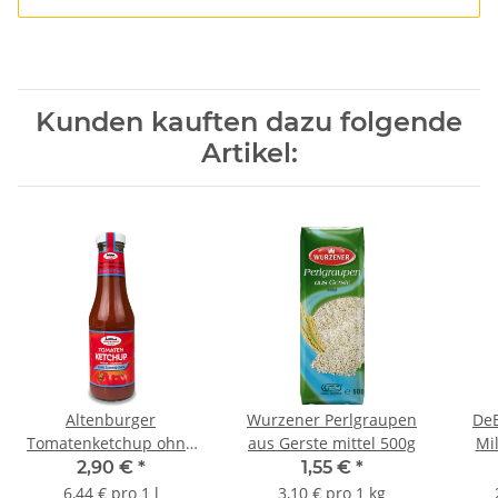
Kunden kauften dazu folgende
Artikel:
Altenburger
Wurzener Perlgraupen
DeB
Tomatenketchup ohne
aus Gerste mittel 500g
Mi
Zuckerzusatz, 450ml
2,90 €
*
1,55 €
*
Flasche
6,44 € pro 1 l
3,10 € pro 1 kg