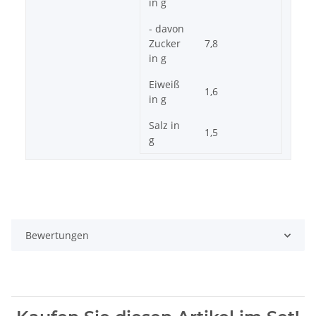
in g
- davon
Zucker
7,8
in g
Eiweiß
1,6
in g
Salz in
1,5
g
Bewertungen