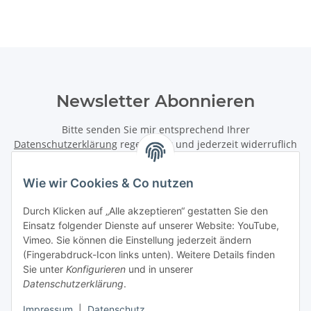
Newsletter Abonnieren
Bitte senden Sie mir entsprechend Ihrer
Datenschutzerklärung
regelmäßig und jederzeit widerruflich
Informationen zu Ihrem Produktsortiment per E-Mail zu.
Wie wir Cookies & Co nutzen
Abonnieren
Durch Klicken auf „Alle akzeptieren“ gestatten Sie den
Newsletter Abonnieren
Einsatz folgender Dienste auf unserer Website: YouTube,
Vimeo. Sie können die Einstellung jederzeit ändern
Informationen
(Fingerabdruck-Icon links unten). Weitere Details finden
Sie unter
Konfigurieren
und in unserer
Gesetzliche Informationen
Datenschutzerklärung
.
Impressum
|
Datenschutz