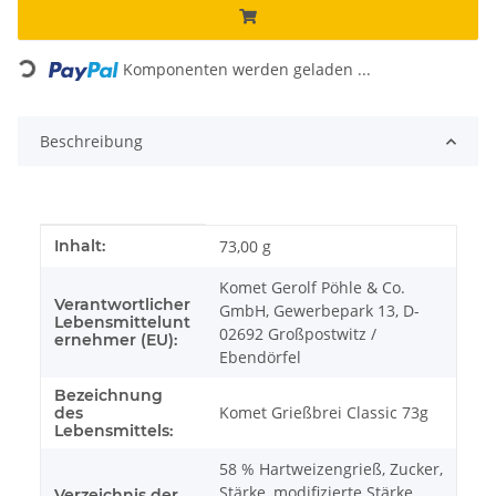
Loading...
Komponenten werden geladen ...
Beschreibung
Produkteigenschaft
Wert
Inhalt:
73,00 g
Komet Gerolf Pöhle & Co.
Verantwortlicher
GmbH, Gewerbepark 13, D-
Lebensmittelunt
02692 Großpostwitz /
ernehmer (EU):
Ebendörfel
Bezeichnung
Komet Grießbrei Classic 73g
des
Lebensmittels:
58 % Hartweizengrieß, Zucker,
Stärke, modifizierte Stärke,
Verzeichnis der