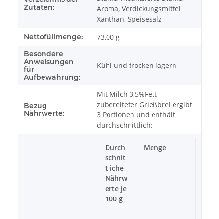
Zutaten:
Aroma, Verdickungsmittel
Xanthan, Speisesalz
Nettofüllmenge:
73,00 g
Besondere
Anweisungen
Kühl und trocken lagern
für
Aufbewahrung:
Mit Milch 3,5%Fett
zubereiteter Grießbrei ergibt
Bezug
Nährwerte:
3 Portionen und enthält
durchschnittlich:
Durch
Menge
schnit
tliche
Nährw
erte je
100 g