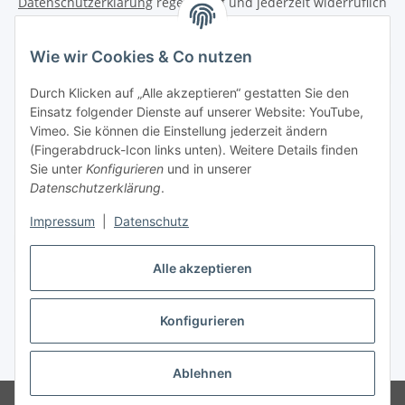
Datenschutzerklärung
regelmäßig und jederzeit widerruflich
Informationen zu Ihrem Produktsortiment per E-Mail zu.
Wie wir Cookies & Co nutzen
Abonnieren
Newsletter Abonnieren
Durch Klicken auf „Alle akzeptieren“ gestatten Sie den
Einsatz folgender Dienste auf unserer Website: YouTube,
Informationen
Vimeo. Sie können die Einstellung jederzeit ändern
(Fingerabdruck-Icon links unten). Weitere Details finden
Sie unter
Konfigurieren
und in unserer
Gesetzliche Informationen
Datenschutzerklärung
.
Impressum
|
Datenschutz
Vertrag widerrufen
Alle akzeptieren
Konfigurieren
* Alle Preise inkl. gesetzlicher USt., zzgl.
Versand
Ablehnen
© RegioOutlet - A14.de OHG - Grimma / Sachsen / Deutschland