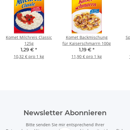
Komet Milchreis Classic
Komet Backmischung
Sp
125g
für Kaiserschmarrn 100g
1,29 €
*
1,19 €
*
10,32 € pro 1 kg
11,90 € pro 1 kg
Newsletter Abonnieren
Bitte senden Sie mir entsprechend Ihrer