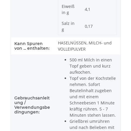
Eiweiß
4,1
in g
Salz in
0,17
g
HASELNÜSSEN, MILCH- und
Kann Spuren
von ... enthalten:
VOLLEIPULVER
500 ml Milch in einen
Topf geben und kurz
aufkochen.
Topf von der Kochstelle
nehmen. Sofort
Beutelinhalt zugeben
und mit einem
Gebrauchsanleit
ung /
Schneebesen 1 Minute
Verwendungsbe
kräftig rühren. 5 - 7
dingungen:
Minuten stehen lassen.
Grießbrei umrühren
und nach Belieben mit