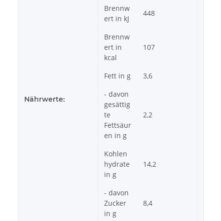
Brennw
448
ert in kJ
Brennw
ert in
107
kcal
Fett in g
3,6
- davon
Nährwerte:
gesättig
te
2,2
Fettsäur
en in g
Kohlen
hydrate
14,2
in g
- davon
Zucker
8,4
in g