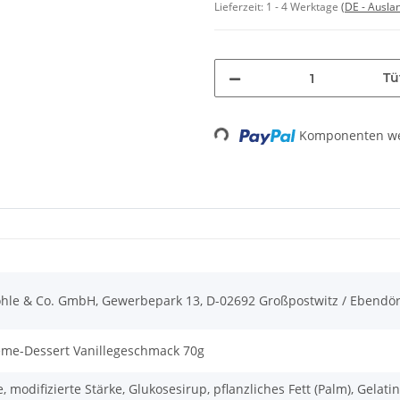
Lieferzeit:
1 - 4 Werktage
(DE - Ausla
Tü
Komponenten wer
Loading...
öhle & Co. GmbH, Gewerbepark 13, D-02692 Großpostwitz / Ebendör
eme-Dessert Vanillegeschmack 70g
, modifizierte Stärke, Glukosesirup, pflanzliches Fett (Palm), Gela