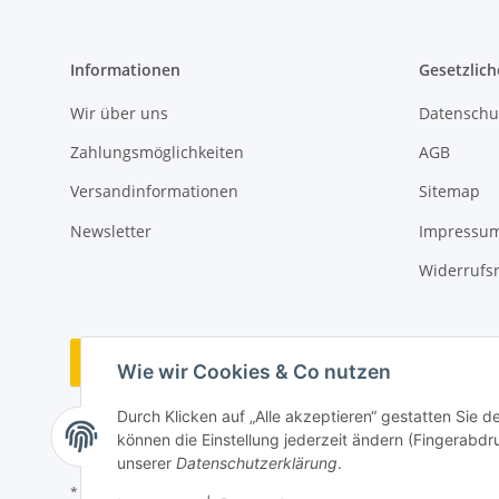
Informationen
Gesetzlich
Wir über uns
Datenschu
Zahlungsmöglichkeiten
AGB
Versandinformationen
Sitemap
Newsletter
Impressu
Widerrufs
Vertrag widerrufen
Wie wir Cookies & Co nutzen
Durch Klicken auf „Alle akzeptieren“ gestatten Sie d
können die Einstellung jederzeit ändern (Fingerabdru
unserer
Datenschutzerklärung
.
* Alle Preise inkl. gesetzlicher USt., zzgl.
Versand