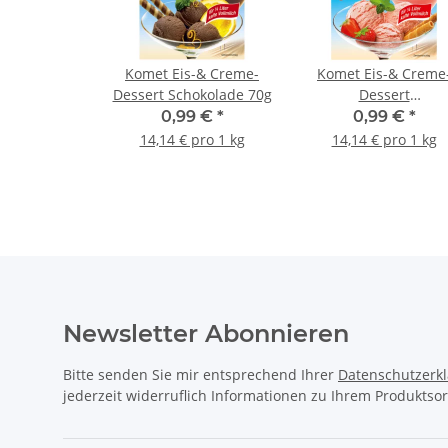
Komet Eis-& Creme-
Komet Eis-& Creme
Dessert Schokolade 70g
Dessert
Erdbeergeschmack 7
0,99 €
*
0,99 €
*
14,14 € pro 1 kg
14,14 € pro 1 kg
Newsletter Abonnieren
Bitte senden Sie mir entsprechend Ihrer
Datenschutzerk
jederzeit widerruflich Informationen zu Ihrem Produktsor