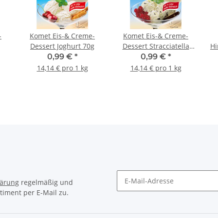
-
Komet Eis-& Creme-
Komet Eis-& Creme-
Dessert Joghurt 70g
Dessert Stracciatella
Hi
0g
70g
0,99 €
*
0,99 €
*
14,14 € pro 1 kg
14,14 € pro 1 kg
lärung
regelmäßig und
timent per E-Mail zu.
Newsletter Abonnieren