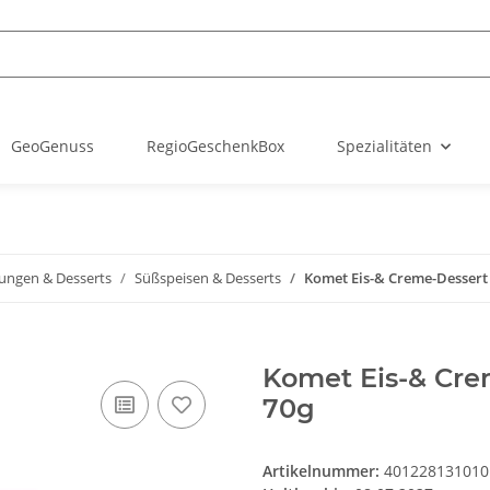
GeoGenuss
RegioGeschenkBox
Spezialitäten
ungen & Desserts
Süßspeisen & Desserts
Komet Eis-& Creme-Dessert
Komet Eis-& Cre
70g
Artikelnummer:
401228131010