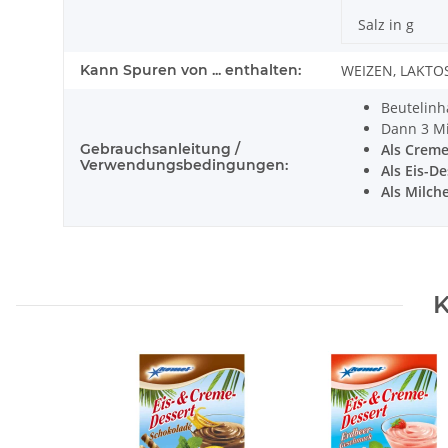
Salz in g
Kann Spuren von ... enthalten:
WEIZEN, LAKTO
Beutelinh
Dann 3 Mi
Gebrauchsanleitung /
Als Creme
Verwendungsbedingungen:
Als Eis-De
Als Milch
K