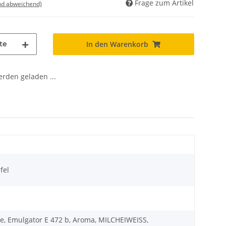
Frage zum Artikel
nd abweichend)
te
In den Warenkorb
den geladen ...
fel
tine, Emulgator E 472 b, Aroma, MILCHEIWEISS,