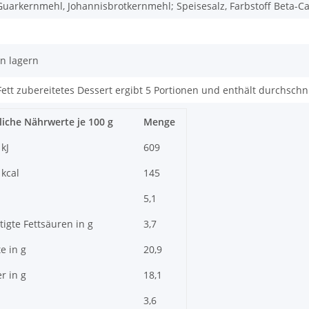
 Guarkernmehl, Johannisbrotkernmehl; Speisesalz, Farbstoff Beta-Ca
n lagern
Fett zubereitetes Dessert ergibt 5 Portionen und enthält durchschni
liche Nährwerte je 100 g
Menge
kJ
609
 kcal
145
5,1
tigte Fettsäuren in g
3,7
e in g
20,9
r in g
18,1
3,6