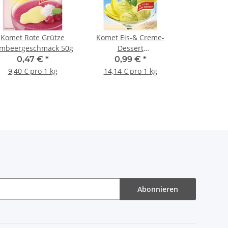
Komet Rote Grütze
Komet Eis-& Creme-
mbeergeschmack 50g
Dessert
Zitronengeschmack 70g
0,47 €
*
0,99 €
*
9,40 € pro 1 kg
14,14 € pro 1 kg
Abonnieren