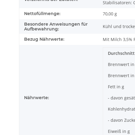
Stabilisatoren:
Nettofüllmenge:
70,00 g
Besondere Anweisungen für
Kühl und trocke
Aufbewahrung:
Bezug Nährwerte:
Mit Milch 3,5% 
Durchschnitt
Brennwert in 
Brennwert in
Fett in g
Nährwerte:
- davon gesät
Kohlenhydrat
- davon Zucke
Eiweiß in g