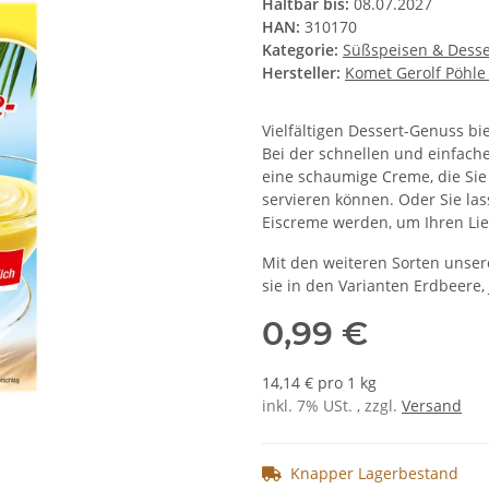
Haltbar bis:
08.07.2027
HAN:
310170
Kategorie:
Süßspeisen & Desse
Hersteller:
Komet Gerolf Pöhl
Vielfältigen Dessert-Genuss bi
Bei der schnellen und einfac
eine schaumige Creme, die Sie
servieren können. Oder Sie la
Eiscreme werden, um Ihren Lie
Mit den weiteren Sorten unsere
sie in den Varianten Erdbeere, 
0,99 €
14,14 € pro 1 kg
inkl. 7% USt. , zzgl.
Versand
Knapper Lagerbestand