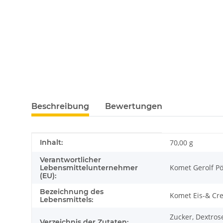
Beschreibung
Bewertungen
Produkteigenschaft
Wert
Inhalt:
70,00 g
Verantwortlicher
Komet Gerolf P
Lebensmittelunternehmer
(EU):
Bezeichnung des
Komet Eis-& Cr
Lebensmittels:
Zucker, Dextrose
Verzeichnis der Zutaten: