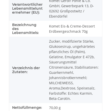
Komet Gerolf Pöhle & Co.
Verantwortlicher
GmbH, Gewerbepark 13, D-
Lebensmittelunt
02692 Großpostwitz /
ernehmer (EU):
Ebendörfel
Bezeichnung
Komet Eis-& Creme-Dessert
des
Erdbeergeschmack 70g
Lebensmittels:
Zucker, modifizierte Stärke,
Glukosesirup, ungehärtetes
pflanzliches Öl (Palm),
Gelatine, Emulgator E 472b,
Säuerungsmittel
Citronensäure, Stabilisatoren:
Verzeichnis der
Zutaten:
Guarkernmehl,
Johannisbrotkernmehl;
MILCHEIWEISS,
Aroma,Dextrose, Speisesalz,
Farbstoffe: Echtes Karmin,
Beta-Carotin.
Nettofüllmenge:
70,00 g