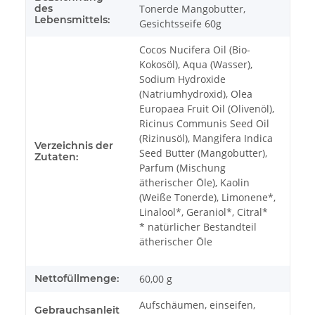
des
Tonerde Mangobutter,
Lebensmittels:
Gesichtsseife 60g
Cocos Nucifera Oil (Bio-
Kokosöl), Aqua (Wasser),
Sodium Hydroxide
(Natriumhydroxid), Olea
Europaea Fruit Oil (Olivenöl),
Ricinus Communis Seed Oil
(Rizinusöl), Mangifera Indica
Verzeichnis der
Seed Butter (Mangobutter),
Zutaten:
Parfum (Mischung
ätherischer Öle), Kaolin
(Weiße Tonerde), Limonene*,
Linalool*, Geraniol*, Citral*
* natürlicher Bestandteil
ätherischer Öle
Nettofüllmenge:
60,00 g
Aufschäumen, einseifen,
Gebrauchsanleit