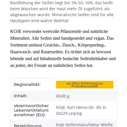
Rückfettung der Seifen liegt bei 5% bis 10%, das heißt
beim Waschen wird der Haut mehr Öl zugeführt, als
abgewaschen wurde. Mineralische Seifen sind für alle
Hauttypen eine wahre Wohltat.
KOJE verwendet wertvolle Pflanzenöle und natürliche
Mineralien. Alle Seifen sind handgesiedet und vegan. Das
Sortiment umfasst Gesichts-, Dusch-, Körperpeeling-,
Haarwasch- und Rasierseifen. Es richtet sich an bewusst
lebende und auf Inhaltsstoffe bedachte Seifenliebhaber und
an jeden, der Freude an natürlichen Seifen hat.
Produkteigenschaft
Wert
bis 20km Entfernung zur
Regionalität:
Produktionsstätte
Inhalt:
60,00 g
Verantwortlicher
KOJE, Karl-Heine-Str. 89, D-
Lebensmittelunt
04229 Leipzig
ernehmer (EU):
Koje Seifenmanufaktur Weiße
Bezeichnung