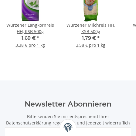
Wurzener Langkornreis
Wurzener Milchreis HH,
W
HH, KSB 500g
KSB 500g
Spi
1,69 €
*
1,79 €
*
3,38 € pro 1 kg
3,58 € pro 1 kg
Newsletter Abonnieren
Bitte senden Sie mir entsprechend Ihrer
Datenschutzerklärung
regelmäßig und jederzeit widerruflich
Informationen zu Ihrem Produktsortiment per E-Mail zu.