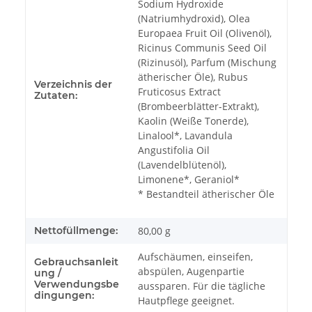
Sodium Hydroxide
(Natriumhydroxid), Olea
Europaea Fruit Oil (Olivenöl),
Ricinus Communis Seed Oil
(Rizinusöl), Parfum (Mischung
ätherischer Öle), Rubus
Verzeichnis der
Fruticosus Extract
Zutaten:
(Brombeerblätter-Extrakt),
Kaolin (Weiße Tonerde),
Linalool*, Lavandula
Angustifolia Oil
(Lavendelblütenöl),
Limonene*, Geraniol*
* Bestandteil ätherischer Öle
Nettofüllmenge:
80,00 g
Aufschäumen, einseifen,
Gebrauchsanleit
abspülen, Augenpartie
ung /
Verwendungsbe
aussparen. Für die tägliche
dingungen:
Hautpflege geeignet.