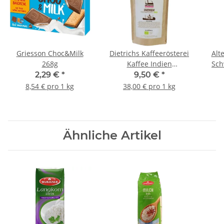
Griesson Choc&Milk
Dietrichs Kaffeerösterei
Alt
268g
Kaffee Indien
Sch
Monsooned Malabar Bio
2,29 €
*
9,50 €
*
250g gemahlen
8,54 € pro 1 kg
38,00 € pro 1 kg
Ähnliche Artikel