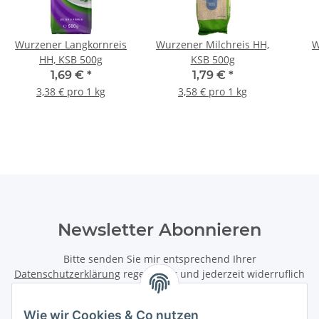
Wurzener Langkornreis
Wurzener Milchreis HH,
W
HH, KSB 500g
KSB 500g
Spi
1,69 €
*
1,79 €
*
3,38 € pro 1 kg
3,58 € pro 1 kg
Newsletter Abonnieren
Bitte senden Sie mir entsprechend Ihrer
Datenschutzerklärung
regelmäßig und jederzeit widerruflich
Informationen zu Ihrem Produktsortiment per E-Mail zu.
Wie wir Cookies & Co nutzen