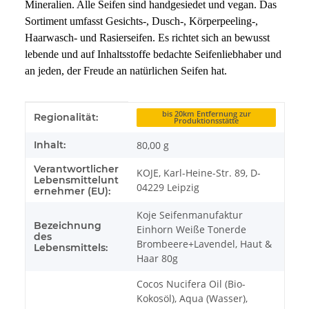
Mineralien. Alle Seifen sind handgesiedet und vegan. Das
Sortiment umfasst Gesichts-, Dusch-, Körperpeeling-,
Haarwasch- und Rasierseifen. Es richtet sich an bewusst
lebende und auf Inhaltsstoffe bedachte Seifenliebhaber und
an jeden, der Freude an natürlichen Seifen hat.
Produkteigenschaft
Wert
bis 20km Entfernung zur
Regionalität:
Produktionsstätte
Inhalt:
80,00 g
Verantwortlicher
KOJE, Karl-Heine-Str. 89, D-
Lebensmittelunt
04229 Leipzig
ernehmer (EU):
Koje Seifenmanufaktur
Bezeichnung
Einhorn Weiße Tonerde
des
Brombeere+Lavendel, Haut &
Lebensmittels:
Haar 80g
Cocos Nucifera Oil (Bio-
Kokosöl), Aqua (Wasser),