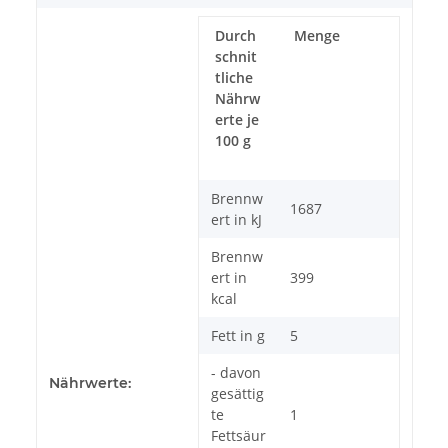
Durch
Menge
schnit
tliche
Nährw
erte je
100 g
Brennw
1687
ert in kJ
Brennw
ert in
399
kcal
Fett in g
5
- davon
Nährwerte:
gesättig
te
1
Fettsäur