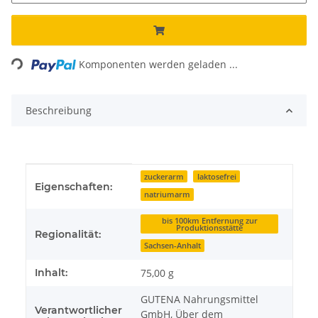
Loading...
Komponenten werden geladen ...
Beschreibung
Produkteigenschaft
Wert
zuckerarm
laktosefrei
Eigenschaften:
natriumarm
bis 100km Entfernung zur
Produktionsstätte
Regionalität:
Sachsen-Anhalt
Inhalt:
75,00 g
GUTENA Nahrungsmittel
Verantwortlicher
GmbH, Über dem