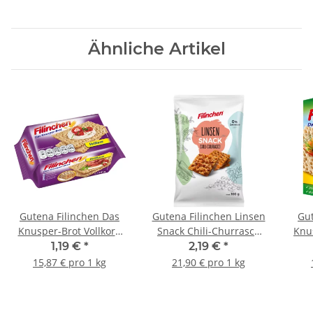
Ähnliche Artikel
Gutena Filinchen Das
Gutena Filinchen Linsen
Gut
Knusper-Brot Vollkorn
Snack Chili-Churrasco
Knu
75g
100g
&
1,19 €
*
2,19 €
*
15,87 € pro 1 kg
21,90 € pro 1 kg