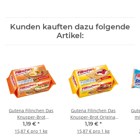
Kunden kauften dazu folgende
Artikel:
Gutena Filinchen Das
Gutena Filinchen Das
Gute
Knusper-Brot
Knusper-Brot Original
mi
Ballaststoff 75g
75g
1,19 €
*
1,19 €
*
15,87 € pro 1 kg
15,87 € pro 1 kg