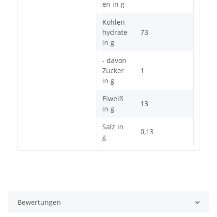
en in g
Kohlen
hydrate
73
in g
- davon
Zucker
1
in g
Eiweiß
13
in g
Salz in
0,13
g
Bewertungen