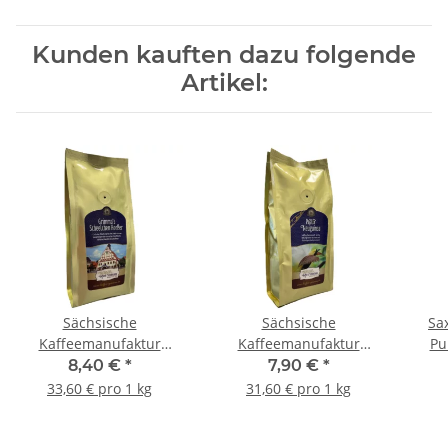
Kunden kauften dazu folgende
Artikel:
Sächsische
Sächsische
Sa
Kaffeemanufaktur
Kaffeemanufaktur
Pu
Grimma Kaffee Grimmas
Grimma Kaffee Papua
8,40 €
*
7,90 €
*
Scheelchen Heeßer 250g
NeuGuinea Sigri 250g
33,60 € pro 1 kg
31,60 € pro 1 kg
Bohne
gemahlen