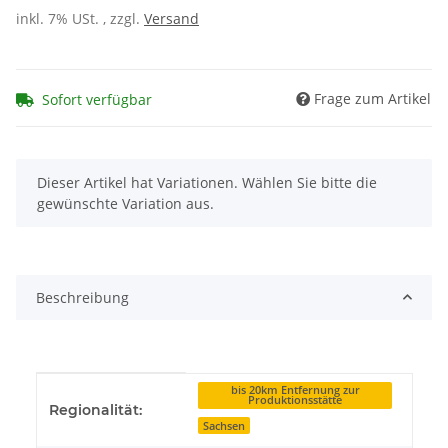
inkl. 7% USt. , zzgl.
Versand
Frage zum Artikel
Sofort verfügbar
x
Dieser Artikel hat Variationen. Wählen Sie bitte die
gewünschte Variation aus.
Beschreibung
Produkteigenschaft
Wert
bis 20km Entfernung zur
Produktionsstätte
Regionalität:
Sachsen