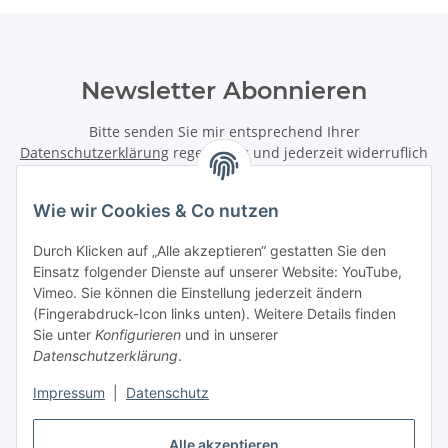
Newsletter Abonnieren
Bitte senden Sie mir entsprechend Ihrer
Datenschutzerklärung
regelmäßig und jederzeit widerruflich
Informationen zu Ihrem Produktsortiment per E-Mail zu.
Wie wir Cookies & Co nutzen
Abonnieren
Newsletter Abonnieren
Durch Klicken auf „Alle akzeptieren“ gestatten Sie den
Einsatz folgender Dienste auf unserer Website: YouTube,
Vimeo. Sie können die Einstellung jederzeit ändern
Informationen
(Fingerabdruck-Icon links unten). Weitere Details finden
Sie unter
Konfigurieren
und in unserer
Gesetzliche Informationen
Datenschutzerklärung
.
Impressum
|
Datenschutz
Vertrag widerrufen
Alle akzeptieren