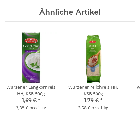
Ähnliche Artikel
Wurzener Langkornreis
Wurzener Milchreis HH,
W
HH, KSB 500g
KSB 500g
Spi
1,69 €
*
1,79 €
*
3,38 € pro 1 kg
3,58 € pro 1 kg