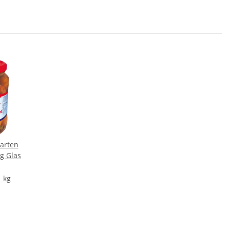
arten
g Glas
1 kg