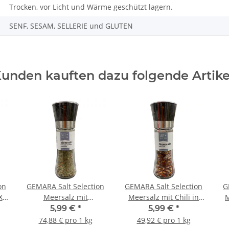
Trocken, vor Licht und Wärme geschützt lagern.
SENF, SESAM, SELLERIE und GLUTEN
unden kauften dazu folgende Artike
on
GEMARA Salt Selection
GEMARA Salt Selection
G
XL
Meersalz mit
Meersalz mit Chili in
M
g
italienischen Kräutern
der XXL Keramikmühle
5,99 €
*
5,99 €
*
in der XXL
120g
74,88 € pro 1 kg
49,92 € pro 1 kg