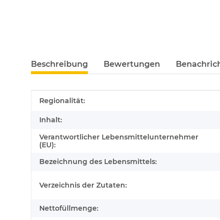
Beschreibung
Bewertungen
Benachric
Produkteigenschaft
Wert
Regionalität:
Inhalt:
Verantwortlicher Lebensmittelunternehmer
(EU):
Bezeichnung des Lebensmittels:
Verzeichnis der Zutaten:
Nettofüllmenge: