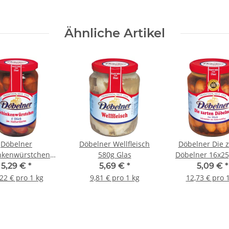
Keramikmühle 80g
Ähnliche Artikel
Döbelner
Döbelner Wellfleisch
Döbelner Die z
nkenwürstchen
580g Glas
Döbelner 16x25
5x80g Glas
5,29 €
*
5,69 €
*
5,09 €
*
22 € pro 1 kg
9,81 € pro 1 kg
12,73 € pro 