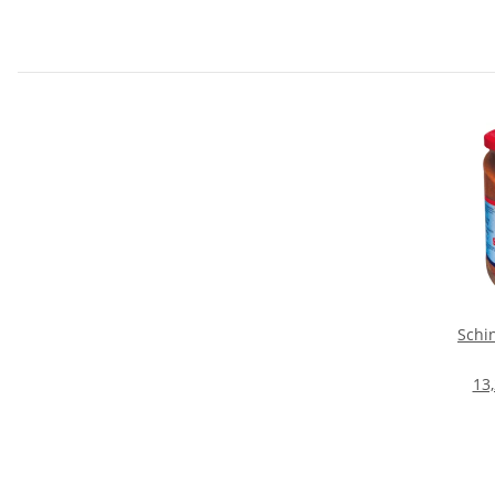
Schi
13,