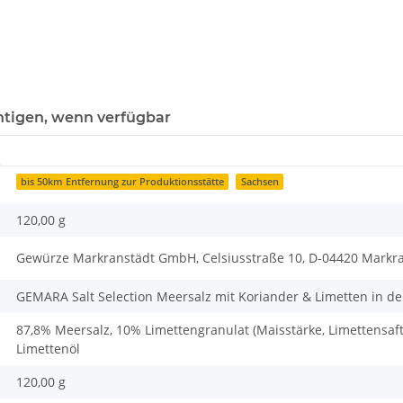
htigen, wenn verfügbar
bis 50km Entfernung zur Produktionsstätte
Sachsen
120,00 g
Gewürze Markranstädt GmbH, Celsiusstraße 10, D-04420 Markr
GEMARA Salt Selection Meersalz mit Koriander & Limetten in d
87,8% Meersalz, 10% Limettengranulat (Maisstärke, Limettensaft
Limettenöl
120,00 g