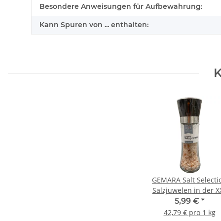
Besondere Anweisungen für Aufbewahrung:
Kann Spuren von ... enthalten:
K
GEMARA Salt Selecti
Salzjuwelen in der X
Keramikmühle 140
5,99 €
*
42,79 € pro 1 kg