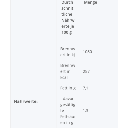
Durch
Menge
schnit
tliche
Nährw
erte je
100 g
Brennw
1080
ert in kJ
Brennw
ert in
257
kcal
Fett in g
7,1
- davon
Nährwerte:
gesättig
te
1,3
Fettsäur
en in g