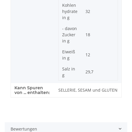
Kohlen
hydrate
32
in g
- davon
Zucker
18
in g
Eiweiß
12
in g
Salz in
29,7
g
Kann Spuren
SELLERIE, SESAM und GLUTEN
von ... enthalten:
Bewertungen