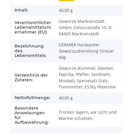
Inhalt:
40,00 g
Gewürze Markranstädt
Verantwortlicher
Lebensmittelunt
GmbH, Celsiusstraße 10, D-
ernehmer (EU):
04420 Markranstädt
GEMARA Hackepeter
Bezeichnung
des
Gewürzzubereitung Streuer
Lebensmittels:
40g
Gewürze (Kümmel, Zwiebel,
Paprika, Pfeffer, Senfmehl,
Verzeichnis der
Zutaten:
Muskat), Speisesalz (Salz,
Trennmittel: E536), Petersilie
Nettofüllmenge:
40,00 g
Besondere
Trocken lagern, vor Licht und
Anweisungen
für
Wärme schützen.
Aufbewahrung: