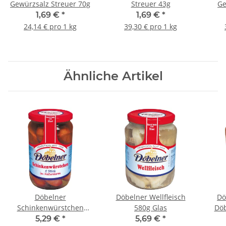
Gewürzsalz Streuer 70g
Streuer 43g
Ge
1,69 €
*
1,69 €
*
24,14 € pro 1 kg
39,30 € pro 1 kg
Ähnliche Artikel
Döbelner
Döbelner Wellfleisch
Dö
Schinkenwürstchen
580g Glas
Döb
5x80g Glas
5,29 €
*
5,69 €
*