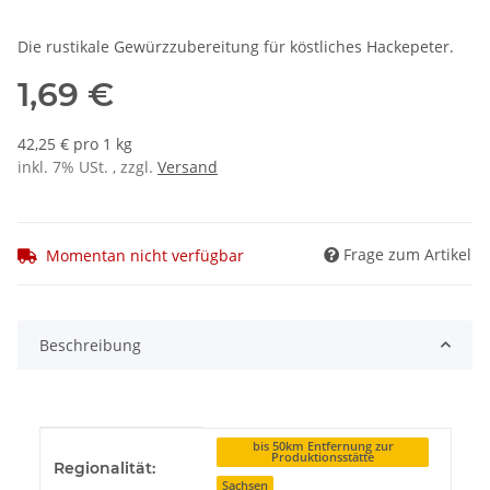
Die rustikale Gewürzzubereitung für köstliches Hackepeter.
1,69 €
42,25 € pro 1 kg
inkl. 7% USt. , zzgl.
Versand
Frage zum Artikel
Momentan nicht verfügbar
Beschreibung
Produkteigenschaft
Wert
bis 50km Entfernung zur
Produktionsstätte
Regionalität:
Sachsen