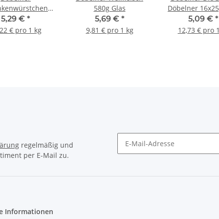
nkenwürstchen
580g Glas
Döbelner 16x25
5x80g Glas
5,29 €
*
5,69 €
*
5,09 €
*
22 € pro 1 kg
9,81 € pro 1 kg
12,73 € pro 
lärung
regelmäßig und
timent per E-Mail zu.
Newsletter Abonnieren
e Informationen