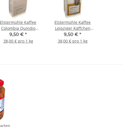
Elstermühle Kaffee
Elstermühle Kaffee
Colombia Quindio
Leipziger Käffchen
Ganze Bohne 250g
Ganze Bohne 250g
9,50 €
*
9,50 €
*
38,00 € pro 1 kg
38,00 € pro 1 kg
arten