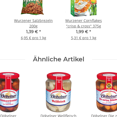
Wurzener Salzbrezeln
Wurzener Cornflakes
200g
"crisp & cross" 375g
1,39 €
*
1,99 €
*
6,95 € pro 1 kg
5,31 € pro 1 kg
Ähnliche Artikel
Döbelner
Döbelner Wellfleisch
Döbelner Die z