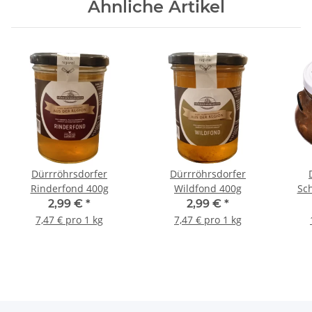
Ähnliche Artikel
Dürrröhrsdorfer
Dürrröhrsdorfer
Rinderfond 400g
Wildfond 400g
Sc
C
2,99 €
*
2,99 €
*
7,47 € pro 1 kg
7,47 € pro 1 kg