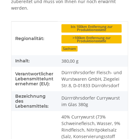
zubereitet und muss von Ihnen nur noch erwärmt
werden.
Produkteigenschaft
Wert
bis 100km Entfernung zur
Produktionsstätte
>100km Entfernung zur
Regionalität:
Produktionsstätte
Sachsen
Inhalt:
380,00 g
Dürrröhrsdorfer Fleisch- und
Verantwortlicher
Lebensmittelunt
Wurstwaren GmbH, Ziegelei
ernehmer (EU):
Str.8, D-01833 Dürröhrsdorf
Bezeichnung
Dürrröhrsdorfer Currywurst
des
im Glas 380g
Lebensmittels:
40% Currywurst (73%
Schweinefleisch, Wasser, 9%
Rindfleisch, Nitritpökelsalz
(Salz, Konservierungsstoff