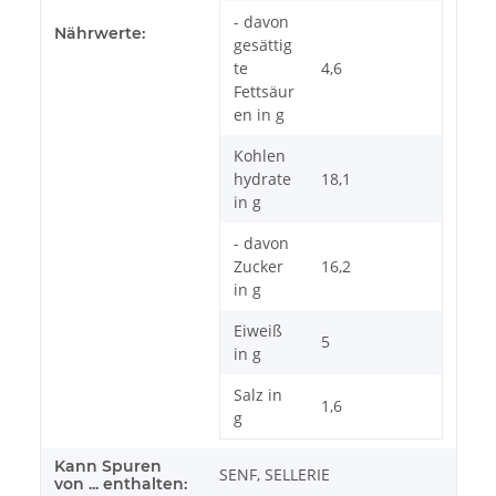
- davon
Nährwerte:
gesättig
te
4,6
Fettsäur
en in g
Kohlen
hydrate
18,1
in g
- davon
Zucker
16,2
in g
Eiweiß
5
in g
Salz in
1,6
g
Kann Spuren
SENF, SELLERIE
von ... enthalten: