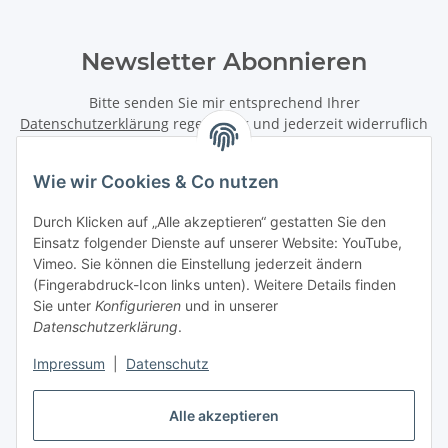
Newsletter Abonnieren
Bitte senden Sie mir entsprechend Ihrer
Datenschutzerklärung
regelmäßig und jederzeit widerruflich
Informationen zu Ihrem Produktsortiment per E-Mail zu.
Wie wir Cookies & Co nutzen
Abonnieren
Newsletter Abonnieren
Durch Klicken auf „Alle akzeptieren“ gestatten Sie den
Einsatz folgender Dienste auf unserer Website: YouTube,
Vimeo. Sie können die Einstellung jederzeit ändern
Informationen
(Fingerabdruck-Icon links unten). Weitere Details finden
Sie unter
Konfigurieren
und in unserer
Gesetzliche Informationen
Datenschutzerklärung
.
Impressum
|
Datenschutz
Vertrag widerrufen
Alle akzeptieren