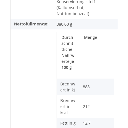
Konservierungsstoff
(Kaliumsorbat,
Natriumbenzoat)
Nettofüllmenge:
380,00 g
Durch
Menge
schnit
tliche
Nährw
erte je
100 g
Brennw
888
ert in kJ
Brennw
ert in
212
kcal
Fett in g
12,7