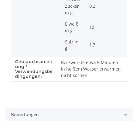
Zucker
0,2
in g
Eiweiß
13
in g
Salz in
1,7
g
Gebrauchsanleit
Bockwürste etwa 5 Minuten
ung /
in heißem Wasser erwärmen,
Verwendungsbe
nicht kochen.
dingungen:
Bewertungen