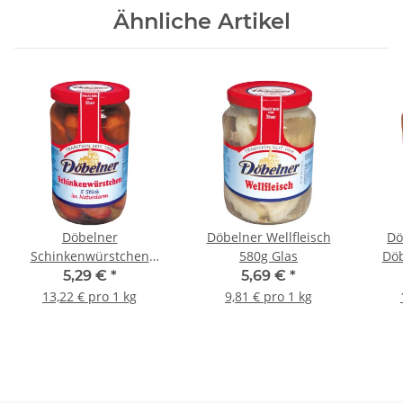
Ähnliche Artikel
Döbelner
Döbelner Wellfleisch
Dö
Schinkenwürstchen
580g Glas
Döb
5x80g Glas
5,29 €
*
5,69 €
*
13,22 € pro 1 kg
9,81 € pro 1 kg