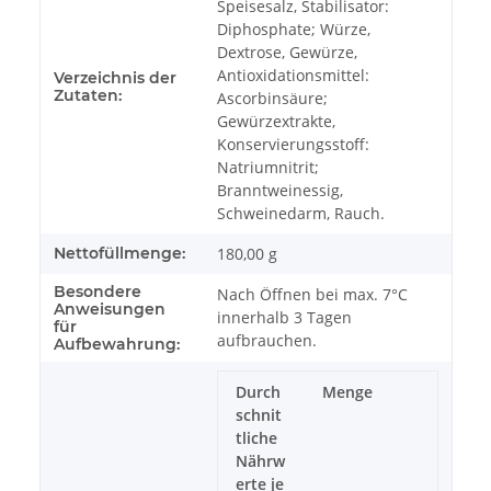
Speisesalz, Stabilisator:
Diphosphate; Würze,
Dextrose, Gewürze,
Antioxidationsmittel:
Verzeichnis der
Zutaten:
Ascorbinsäure;
Gewürzextrakte,
Konservierungsstoff:
Natriumnitrit;
Branntweinessig,
Schweinedarm, Rauch.
Nettofüllmenge:
180,00 g
Besondere
Nach Öffnen bei max. 7°C
Anweisungen
innerhalb 3 Tagen
für
aufbrauchen.
Aufbewahrung:
Durch
Menge
schnit
tliche
Nährw
erte je