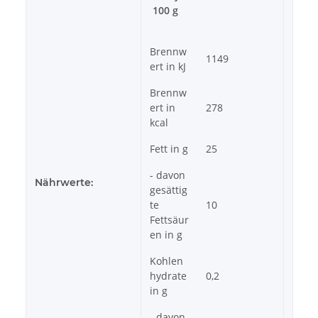
100 g
Brennw
1149
ert in kJ
Brennw
ert in
278
kcal
Fett in g
25
- davon
Nährwerte:
gesättig
te
10
Fettsäur
en in g
Kohlen
hydrate
0,2
in g
- davon