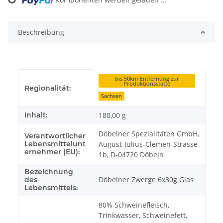
Loading...
Beschreibung
Produkteigenschaft
Wert
bis 50km Entfernung zur
Produktionsstätte
Regionalität:
Sachsen
Inhalt:
180,00 g
Döbelner Spezialitäten GmbH,
Verantwortlicher
Lebensmittelunt
August-Julius-Clemen-Strasse
ernehmer (EU):
1b, D-04720 Döbeln
Bezeichnung
Döbelner Zwerge 6x30g Glas
des
Lebensmittels:
80% Schweinefleisch,
Trinkwasser, Schweinefett,