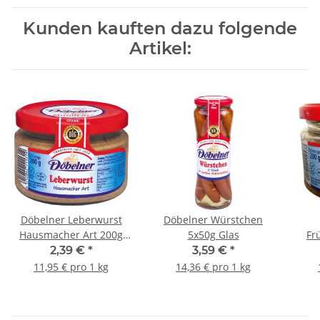
Kunden kauften dazu folgende
Artikel:
Döbelner Leberwurst
Döbelner Würstchen
Hausmacher Art 200g
5x50g Glas
Fr
Glas
Gel
2,39 €
*
3,59 €
*
11,95 € pro 1 kg
14,36 € pro 1 kg