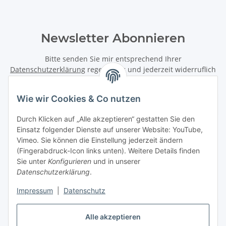
Newsletter Abonnieren
Bitte senden Sie mir entsprechend Ihrer
Datenschutzerklärung
regelmäßig und jederzeit widerruflich
Informationen zu Ihrem Produktsortiment per E-Mail zu.
Wie wir Cookies & Co nutzen
Abonnieren
Newsletter Abonnieren
Durch Klicken auf „Alle akzeptieren“ gestatten Sie den
Einsatz folgender Dienste auf unserer Website: YouTube,
Vimeo. Sie können die Einstellung jederzeit ändern
Informationen
(Fingerabdruck-Icon links unten). Weitere Details finden
Sie unter
Konfigurieren
und in unserer
Gesetzliche Informationen
Datenschutzerklärung
.
Impressum
|
Datenschutz
Vertrag widerrufen
Alle akzeptieren