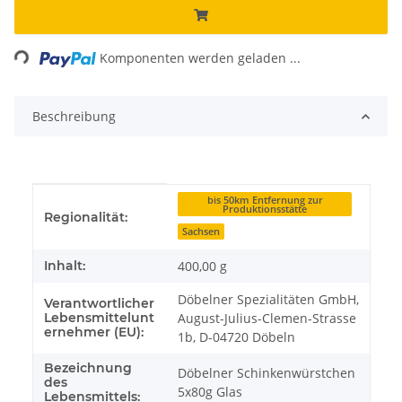
Loading...
Komponenten werden geladen ...
Beschreibung
Produkteigenschaft
Wert
bis 50km Entfernung zur
Produktionsstätte
Regionalität:
Sachsen
Inhalt:
400,00 g
Döbelner Spezialitäten GmbH,
Verantwortlicher
Lebensmittelunt
August-Julius-Clemen-Strasse
ernehmer (EU):
1b, D-04720 Döbeln
Bezeichnung
Döbelner Schinkenwürstchen
des
5x80g Glas
Lebensmittels: