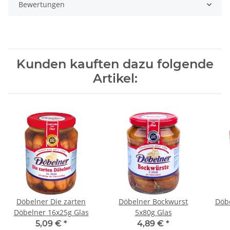
Bewertungen
Kunden kauften dazu folgende
Artikel:
Döbelner Die zarten
Döbelner Bockwurst
Döbe
Döbelner 16x25g Glas
5x80g Glas
5,09 €
*
4,89 €
*