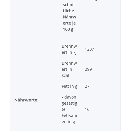
schnit
tliche
Nährw
erte je
100 g
Brennw
1237
ert in kJ
Brennw
ert in
299
kcal
Fett in g
27
- davon
Nährwerte:
gesättig
te
16
Fettsäur
en in g