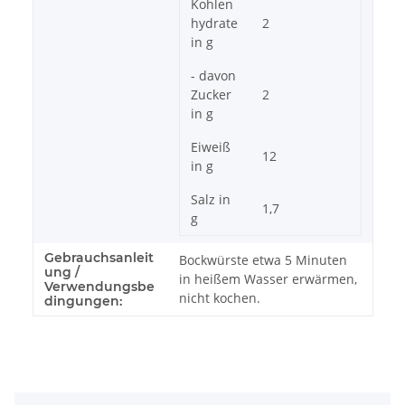
Kohlen
hydrate
2
in g
- davon
Zucker
2
in g
Eiweiß
12
in g
Salz in
1,7
g
Gebrauchsanleit
Bockwürste etwa 5 Minuten
ung /
in heißem Wasser erwärmen,
Verwendungsbe
nicht kochen.
dingungen: