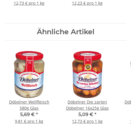
12,73 € pro 1 kg
12,23 € pro 1 kg
Ähnliche Artikel
Döbelner Wellfleisch
Döbelner Die zarten
Döb
580g Glas
Döbelner 16x25g Glas
5,69 €
*
5,09 €
*
9,81 € pro 1 kg
12,73 € pro 1 kg