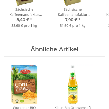
Sächsische
Sächsische
Kaffeemanufaktur
Kaffeemanufaktur
K
Grimma Kaffee Grimmas
Grimma Kaffee
8,40 €
*
7,90 €
*
Scheelchen Heeßer 250g
Grimmaer
33,60 € pro 1 kg
31,60 € pro 1 kg
Bohne
Kaffeehausmischung
Ka
250g gemahlen
Ähnliche Artikel
Wurzener BIO
Klaus Bio Orangensaft