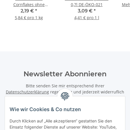
Cornflakes ohne
0,7l DE-ÖKO-021
Mehr
Zuckerzusatz 375g
2,19 €
*
3,09 €
*
5,84 € pro 1 kg
4,41 € pro 1 l
Newsletter Abonnieren
Bitte senden Sie mir entsprechend Ihrer
Datenschutzerklärung
regelmäßig und jederzeit widerruflich
Informationen zu Ihrem Produktsortiment per E-Mail zu.
Wie wir Cookies & Co nutzen
Abonnieren
Newsletter Abonnieren
Durch Klicken auf „Alle akzeptieren“ gestatten Sie den
Einsatz folgender Dienste auf unserer Website: YouTube,