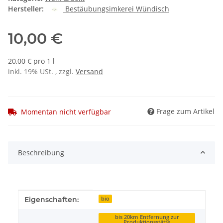
Hersteller:
Bestäubungsimkerei Wündisch
10,00 €
20,00 € pro 1 l
inkl. 19% USt. , zzgl.
Versand
Frage zum Artikel
Momentan nicht verfügbar
Beschreibung
Produkteigenschaft
Wert
Eigenschaften:
bio
bis 20km Entfernung zur
Produktionsstätte