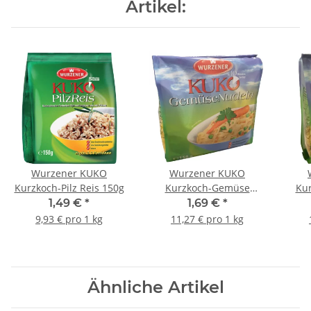
Artikel:
Wurzener KUKO
Wurzener KUKO
Kurzkoch-Pilz Reis 150g
Kurzkoch-Gemüse
Kur
Nudeln 150g
1,49 €
*
1,69 €
*
9,93 € pro 1 kg
11,27 € pro 1 kg
Ähnliche Artikel