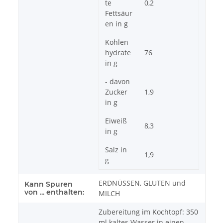
te
0,2
Fettsäur
en in g
Kohlen
hydrate
76
in g
- davon
Zucker
1,9
in g
Eiweiß
8,3
in g
Salz in
1,9
g
ERDNÜSSEN, GLUTEN und
Kann Spuren
von ... enthalten:
MILCH
Zubereitung im Kochtopf: 350
ml kaltes Wasser in einen