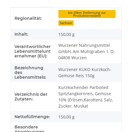
Produkteigenschaft
Wert
bis 20km Entfernung zur
Produktionsstätte
Regionalität:
Sachsen
Inhalt:
150,00 g
Wurzener Nahrungsmittel
Verantwortlicher
Lebensmittelunt
GmbH, Am Mühlgraben 1, D-
ernehmer (EU):
04808 Wurzen
Bezeichnung
Wurzener KUKO Kurzkoch-
des
Gemüse Reis 150g
Lebensmittels:
Kurzkochender Parboiled
Spitzlangkornreis, Gemüse
Verzeichnis der
Zutaten:
10% (Erbsen,Karotten), Salz,
Zucker, Muskat
Nettofüllmenge:
150,00 g
Besondere
Anweisungen