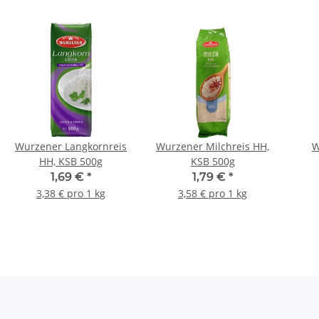
Wurzener Langkornreis
Wurzener Milchreis HH,
W
HH, KSB 500g
KSB 500g
Spi
1,69 €
*
1,79 €
*
3,38 € pro 1 kg
3,58 € pro 1 kg