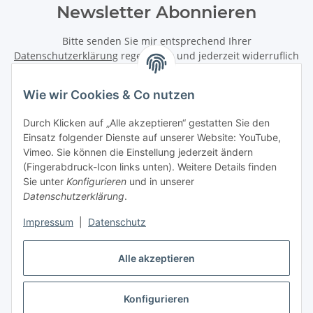
Newsletter Abonnieren
Bitte senden Sie mir entsprechend Ihrer
Datenschutzerklärung
regelmäßig und jederzeit widerruflich
Informationen zu Ihrem Produktsortiment per E-Mail zu.
Wie wir Cookies & Co nutzen
Abonnieren
Durch Klicken auf „Alle akzeptieren“ gestatten Sie den
Newsletter Abonnieren
Einsatz folgender Dienste auf unserer Website: YouTube,
Vimeo. Sie können die Einstellung jederzeit ändern
Informationen
(Fingerabdruck-Icon links unten). Weitere Details finden
Sie unter
Konfigurieren
und in unserer
Gesetzliche Informationen
Datenschutzerklärung
.
Impressum
|
Datenschutz
Vertrag widerrufen
Alle akzeptieren
Konfigurieren