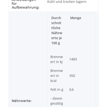
Kühl und trocken lagern.
für
Aufbewahrung:
Durch
Menge
schnit
tliche
Nährw
erte je
100 g
Brennw
1483
ert in kJ
Brennw
ert in
350
kcal
Fett in g
0,6
- davon
Nährwerte:
gesättig