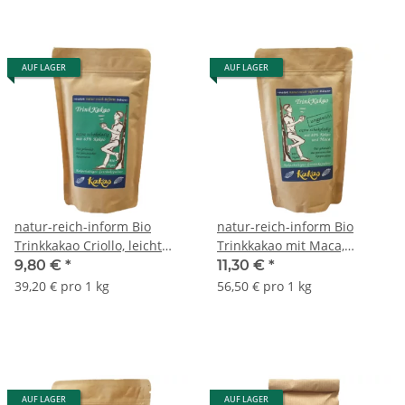
AUF LAGER
AUF LAGER
natur-reich-inform Bio
natur-reich-inform Bio
Trinkkakao Criollo, leicht
Trinkkakao mit Maca,
gesüßt 250g
ungesüßt 200g
9,80 €
*
11,30 €
*
39,20 € pro 1 kg
56,50 € pro 1 kg
AUF LAGER
AUF LAGER