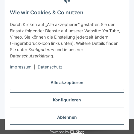
Informationen zu Ihrem Produktsortiment per E-Mail zu.
Wie wir Cookies & Co nutzen
Abonnieren
Newsletter Abonnieren
Durch Klicken auf „Alle akzeptieren“ gestatten Sie den
Einsatz folgender Dienste auf unserer Website: YouTube,
Informationen
Vimeo. Sie können die Einstellung jederzeit ändern
(Fingerabdruck-Icon links unten). Weitere Details finden
Sie unter
Konfigurieren
und in unserer
Gesetzliche Informationen
Datenschutzerklärung
.
Impressum
|
Datenschutz
Vertrag widerrufen
Alle akzeptieren
Konfigurieren
* Alle Preise inkl. gesetzlicher USt., zzgl.
Versand
Ablehnen
© RegioOutlet - A14.de OHG - Grimma / Sachsen / Deutschland
Powered by
JTL-Shop