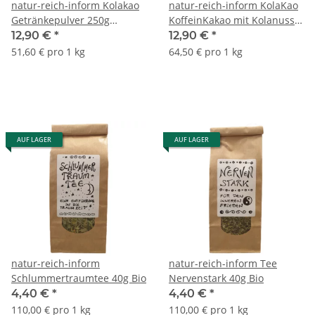
natur-reich-inform Kolakao
natur-reich-inform KolaKao
Getränkepulver 250g
KoffeinKakao mit Kolanuss
klassisch-würzig Bio
klassisch ungesüßt 200g
12,90 €
*
12,90 €
*
51,60 € pro 1 kg
64,50 € pro 1 kg
AUF LAGER
AUF LAGER
natur-reich-inform
natur-reich-inform Tee
Schlummertraumtee 40g Bio
Nervenstark 40g Bio
4,40 €
*
4,40 €
*
110,00 € pro 1 kg
110,00 € pro 1 kg