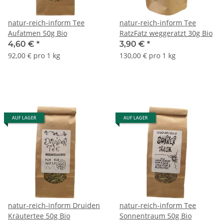
natur-reich-inform Tee
natur-reich-inform Tee
Aufatmen 50g Bio
RatzFatz weggeratzt 30g Bio
4,60 €
*
3,90 €
*
92,00 € pro 1 kg
130,00 € pro 1 kg
AUF LAGER
AUF LAGER
natur-reich-inform Druiden
natur-reich-inform Tee
Kräutertee 50g Bio
Sonnentraum 50g Bio