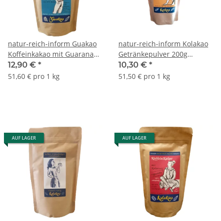
natur-reich-inform Guakao
natur-reich-inform Kolakao
Koffeinkakao mit Guarana
Getränkepulver 200g
250g Bio
klassisch ungesüßt Bio
12,90 €
*
10,30 €
*
51,60 € pro 1 kg
51,50 € pro 1 kg
AUF LAGER
AUF LAGER