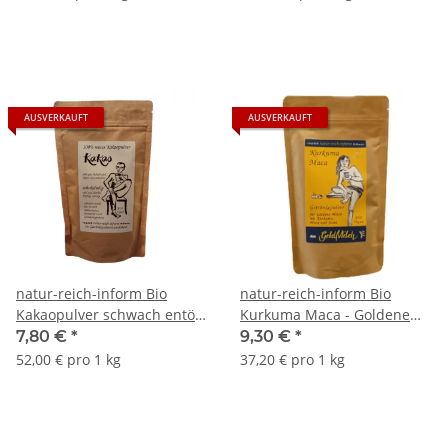
AUSVERKAUFT
AUSVERKAUFT
natur-reich-inform Bio
natur-reich-inform Bio
Kakaopulver schwach entölt,
Kurkuma Maca - Goldene
alkalisiert 150g
Milch 250g
7,80 €
*
9,30 €
*
52,00 € pro 1 kg
37,20 € pro 1 kg