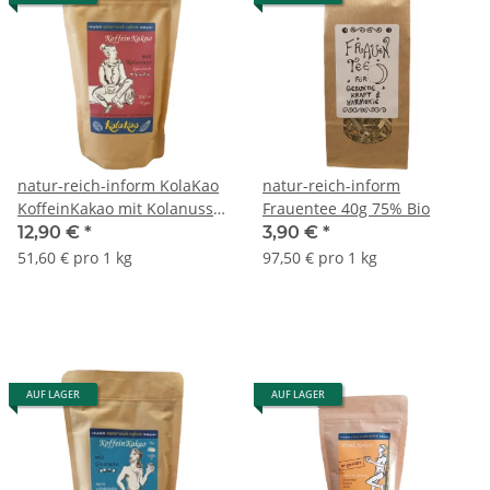
natur-reich-inform KolaKao
natur-reich-inform
KoffeinKakao mit Kolanuss
Frauentee 40g 75% Bio
klassisch 250g
12,90 €
*
3,90 €
*
51,60 € pro 1 kg
97,50 € pro 1 kg
AUF LAGER
AUF LAGER