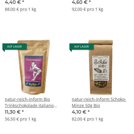
4,40 €
*
4,60 €
*
88,00 € pro 1 kg
92,00 € pro 1 kg
AUF LAGER
AUF LAGER
natur-reich-inform Bio
natur-reich-inform Schoko-
Trinkschokolade italiano
Minze 50g Bio
250g
11,30 €
*
4,10 €
*
56,50 € pro 1 kg
82,00 € pro 1 kg