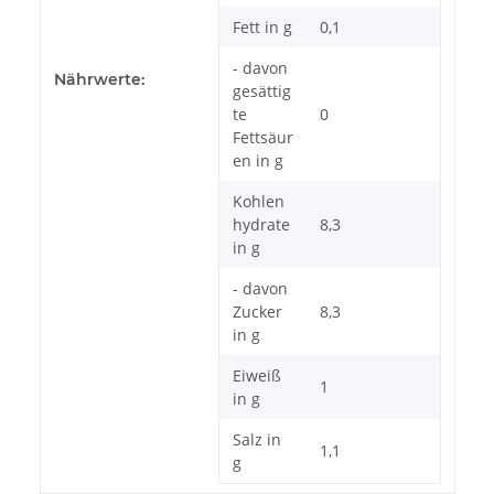
Fett in g
0,1
- davon
Nährwerte:
gesättig
te
0
Fettsäur
en in g
Kohlen
hydrate
8,3
in g
- davon
Zucker
8,3
in g
Eiweiß
1
in g
Salz in
1,1
g