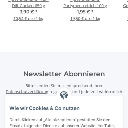
Dill-Gurken 650 g
Partymeerrettich 100 g
Ge
3,90 €
*
1,95 €
*
10,54 € pro 1 kg
19,50 € pro 1 kg
Newsletter Abonnieren
Bitte senden Sie mir entsprechend Ihrer
Datenschutzerklärung
regelmäßig und jederzeit widerruflich
Informationen zu Ihrem Produktsortiment per E-Mail zu.
Wie wir Cookies & Co nutzen
Abonnieren
Newsletter Abonnieren
Durch Klicken auf „Alle akzeptieren“ gestatten Sie den
Einsatz folgender Dienste auf unserer Website: YouTube,