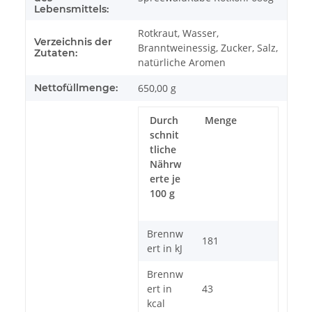
Lebensmittels:
Rotkraut, Wasser,
Verzeichnis der
Branntweinessig, Zucker, Salz,
Zutaten:
natürliche Aromen
Nettofüllmenge:
650,00 g
Durch
Menge
schnit
tliche
Nährw
erte je
100 g
Brennw
181
ert in kJ
Brennw
ert in
43
kcal