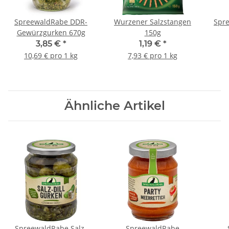
SpreewaldRabe DDR-
Wurzener Salzstangen
Spr
Gewürzgurken 670g
150g
3,85 €
*
1,19 €
*
10,69 € pro 1 kg
7,93 € pro 1 kg
Ähnliche Artikel
SpreewaldRabe Salz-
SpreewaldRabe