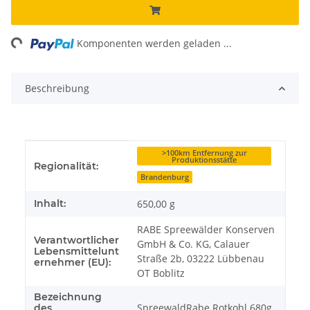
ng...
Komponenten werden geladen ...
Beschreibung
Produkteigenschaft
Wert
>100km Entfernung zur
Produktionsstätte
Regionalität:
Brandenburg
Inhalt:
650,00 g
RABE Spreewälder Konserven
Verantwortlicher
GmbH & Co. KG, Calauer
Lebensmittelunt
Straße 2b, 03222 Lübbenau
ernehmer (EU):
OT Boblitz
Bezeichnung
SpreewaldRabe Rotkohl 680g
des