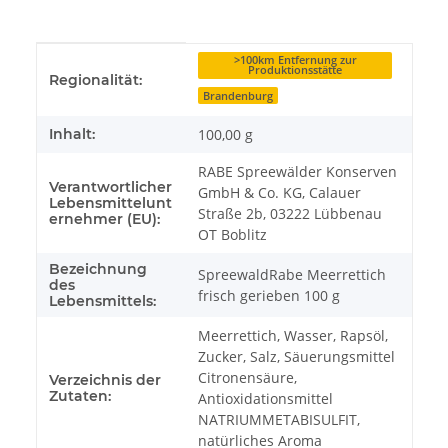
Produkteigenschaft
Wert
>100km Entfernung zur
Produktionsstätte
Regionalität:
Brandenburg
Inhalt:
100,00 g
RABE Spreewälder Konserven
Verantwortlicher
GmbH & Co. KG, Calauer
Lebensmittelunt
Straße 2b, 03222 Lübbenau
ernehmer (EU):
OT Boblitz
Bezeichnung
SpreewaldRabe Meerrettich
des
frisch gerieben 100 g
Lebensmittels:
Meerrettich, Wasser, Rapsöl,
Zucker, Salz, Säuerungsmittel
Citronensäure,
Verzeichnis der
Zutaten:
Antioxidationsmittel
NATRIUMMETABISULFIT,
natürliches Aroma