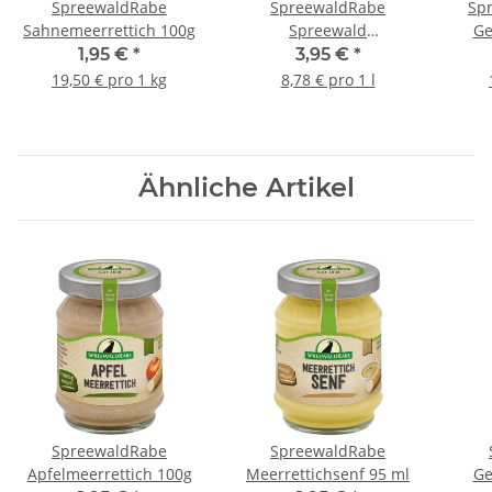
SpreewaldRabe
SpreewaldRabe
Sp
Sahnemeerrettich 100g
Spreewald
Ge
Tomatenketchup 450ml
1,95 €
*
3,95 €
*
19,50 € pro 1 kg
8,78 € pro 1 l
Ähnliche Artikel
SpreewaldRabe
SpreewaldRabe
Apfelmeerrettich 100g
Meerrettichsenf 95 ml
Ge