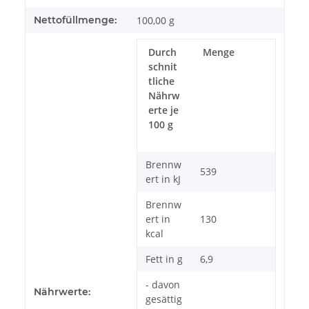
Nettofüllmenge:
100,00 g
Durch
Menge
schnit
tliche
Nährw
erte je
100 g
Brennw
539
ert in kJ
Brennw
ert in
130
kcal
Fett in g
6,9
- davon
Nährwerte:
gesättig