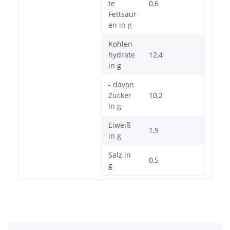
te
0,6
Fettsäur
en in g
Kohlen
hydrate
12,4
in g
- davon
Zucker
10,2
in g
Eiweiß
1,9
in g
Salz in
0,5
g