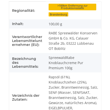
Produkteigenschaft
Wert
>100km Entfernung zur
Produktionsstätte
Regionalität:
Brandenburg
Inhalt:
100,00 g
RABE Spreewälder Konserven
Verantwortlicher
GmbH & Co. KG, Calauer
Lebensmittelunt
Straße 2b, 03222 Lübbenau
ernehmer (EU):
OT Boblitz
SpreewaldRabe
Bezeichnung
des
Knoblauchcreme Pur
Lebensmittels:
Premium 100g
Rapsöl (61%),
Knoblauchzehen (25%),
Zucker, Branntweinessig, Salz,
SENF (Wasser, SENFSAAT,
Verzeichnis der
Branntweinessig, Salz, Zucker,
Zutaten:
Gewürze, natürliches Aroma),
EIGELBPULVER,