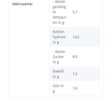
- davon
Nährwerte:
gesättig
te
5,7
Fettsäur
en in g
Kohlen
hydrate
14,2
in g
- davon
Zucker
8,9
in g
Eiweiß
1,9
in g
Salz in
1,8
g