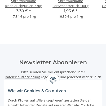
SpreewaldRabe
SpreewaldRabe
Knoblauchgurken 330g
Partymeerrettich 100 g
Ge
3,30 €
*
1,95 €
*
17,84 € pro 1 kg
19,50 € pro 1 kg
Newsletter Abonnieren
Bitte senden Sie mir entsprechend Ihrer
Datenschutzerklärung
regelmäßig und jederzeit widerruflich
Informationen zu Ihrem Produktsortiment per E-Mail zu.
Wie wir Cookies & Co nutzen
Abonnieren
Newsletter Abonnieren
Durch Klicken auf „Alle akzeptieren“ gestatten Sie den
Einsatz folgender Dienste auf unserer Website: YouTube,