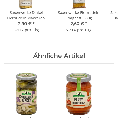
Saxenwerke Dinkel
Saxenwerke Eiernudeln
Sax
Eiernudeln Makkaroni
Spaghetti 500g
Ba
kurz 500g
2,90 €
*
2,60 €
*
5,80 € pro 1 kg
5,20 € pro 1 kg
Ähnliche Artikel