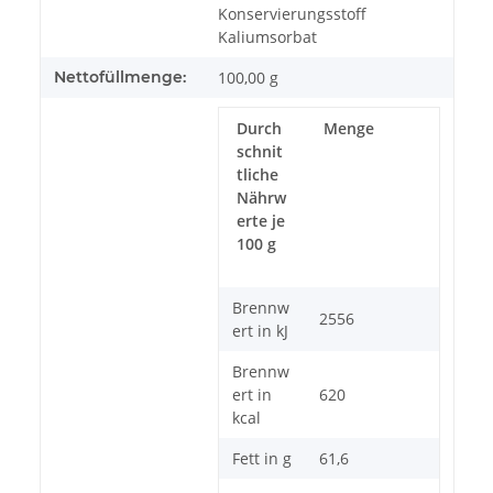
Konservierungsstoff
Kaliumsorbat
Nettofüllmenge:
100,00 g
Durch
Menge
schnit
tliche
Nährw
erte je
100 g
Brennw
2556
ert in kJ
Brennw
ert in
620
kcal
Fett in g
61,6