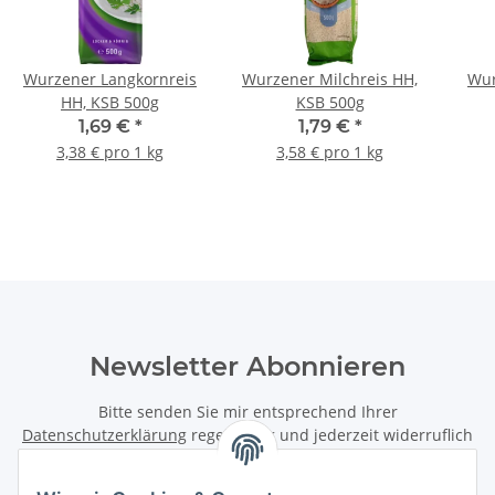
Wurzener Langkornreis
Wurzener Milchreis HH,
Wur
HH, KSB 500g
KSB 500g
1,69 €
*
1,79 €
*
3,38 € pro 1 kg
3,58 € pro 1 kg
Newsletter Abonnieren
Bitte senden Sie mir entsprechend Ihrer
Datenschutzerklärung
regelmäßig und jederzeit widerruflich
Informationen zu Ihrem Produktsortiment per E-Mail zu.