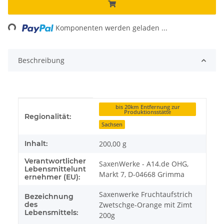
Loading...
Komponenten werden geladen ...
Beschreibung
Produkteigenschaft
Wert
bis 20km Entfernung zur
Produktionsstätte
Regionalität:
Sachsen
Inhalt:
200,00 g
Verantwortlicher
SaxenWerke - A14.de OHG,
Lebensmittelunt
Markt 7, D-04668 Grimma
ernehmer (EU):
Saxenwerke Fruchtaufstrich
Bezeichnung
des
Zwetschge-Orange mit Zimt
Lebensmittels:
200g