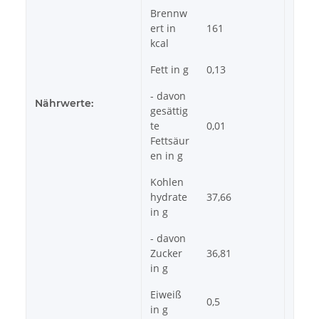
Brennw
ert in
161
kcal
Fett in g
0,13
- davon
Nährwerte:
gesättig
te
0,01
Fettsäur
en in g
Kohlen
hydrate
37,66
in g
- davon
Zucker
36,81
in g
Eiweiß
0,5
in g