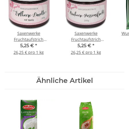
Saxenwerke
Saxenwerke
Wur
Fruchtaufstrich
Fruchtaufstrich
Erdbeere-Limette 200g
Himbeere-
5,25 €
*
5,25 €
*
Passionsfrucht 200g
26,25 € pro 1 kg
26,25 € pro 1 kg
Ähnliche Artikel