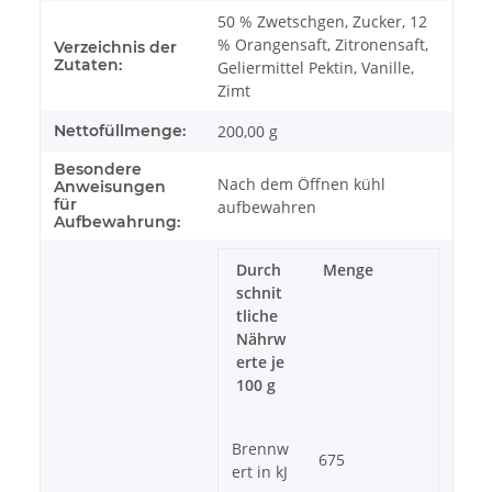
50 % Zwetschgen, Zucker, 12
% Orangensaft, Zitronensaft,
Verzeichnis der
Zutaten:
Geliermittel Pektin, Vanille,
Zimt
Nettofüllmenge:
200,00 g
Besondere
Nach dem Öffnen kühl
Anweisungen
für
aufbewahren
Aufbewahrung:
Durch
Menge
schnit
tliche
Nährw
erte je
100 g
Brennw
675
ert in kJ