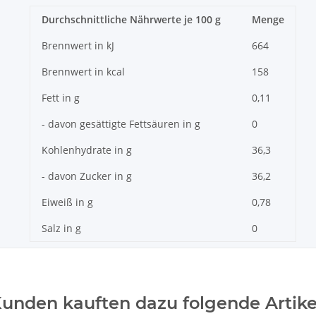
Durchschnittliche Nährwerte je 100 g
Menge
Brennwert in kJ
664
Brennwert in kcal
158
Fett in g
0,11
- davon gesättigte Fettsäuren in g
0
Kohlenhydrate in g
36,3
- davon Zucker in g
36,2
Eiweiß in g
0,78
Salz in g
0
unden kauften dazu folgende Artike