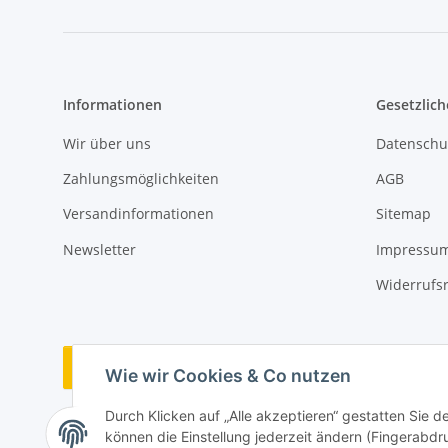
Informationen
Gesetzlich
Wir über uns
Datenschu
Zahlungsmöglichkeiten
AGB
Versandinformationen
Sitemap
Newsletter
Impressu
Widerrufs
Vertrag widerrufen
Wie wir Cookies & Co nutzen
Durch Klicken auf „Alle akzeptieren“ gestatten Sie d
können die Einstellung jederzeit ändern (Fingerabdru