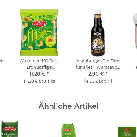
en
Wurzener 100 Pack
Altenburger Die Eine
Erdnussflips
für alles - Würzsauce,
Kleinabpackung á 10 g
200ml Flasche
11,20 €
*
2,90 €
*
11,20 € pro 1 kg
14,50 € pro 1 l
Ähnliche Artikel