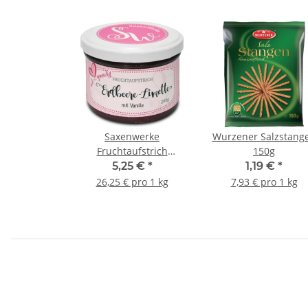
Saxenwerke
Wurzener Salzstang
Fruchtaufstrich
150g
Erdbeere-Limette 200g
5,25 €
*
1,19 €
*
26,25 € pro 1 kg
7,93 € pro 1 kg