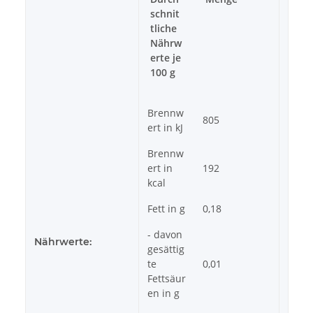
schnit
tliche
Nährw
erte je
100 g
Brennw
805
ert in kJ
Brennw
ert in
192
kcal
Fett in g
0,18
- davon
Nährwerte:
gesättig
te
0,01
Fettsäur
en in g