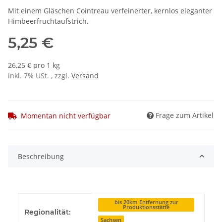
Mit einem Gläschen Cointreau verfeinerter, kernlos eleganter
Himbeerfruchtaufstrich.
5,25 €
26,25 € pro 1 kg
inkl. 7% USt. , zzgl.
Versand
Frage zum Artikel
Momentan nicht verfügbar
Beschreibung
Produkteigenschaft
Wert
bis 20km Entfernung zur
Produktionsstätte
Regionalität:
Sachsen