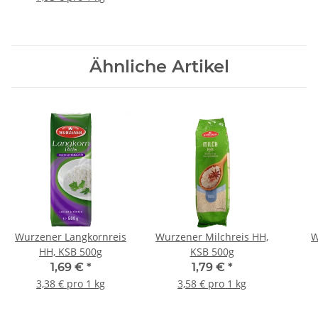
Ähnliche Artikel
Wurzener Langkornreis
Wurzener Milchreis HH,
W
HH, KSB 500g
KSB 500g
Spi
1,69 €
*
1,79 €
*
3,38 € pro 1 kg
3,58 € pro 1 kg