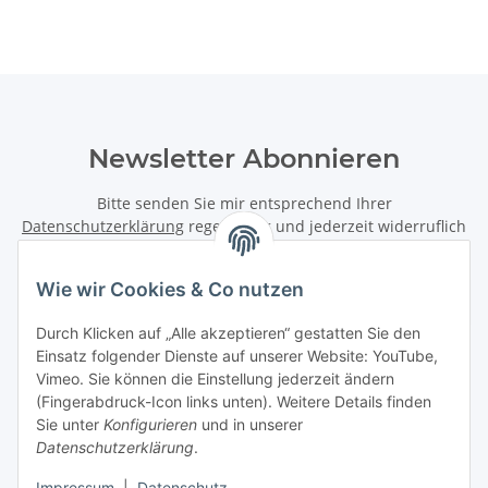
Newsletter Abonnieren
Bitte senden Sie mir entsprechend Ihrer
Datenschutzerklärung
regelmäßig und jederzeit widerruflich
Informationen zu Ihrem Produktsortiment per E-Mail zu.
Wie wir Cookies & Co nutzen
Abonnieren
Newsletter Abonnieren
Durch Klicken auf „Alle akzeptieren“ gestatten Sie den
Einsatz folgender Dienste auf unserer Website: YouTube,
Vimeo. Sie können die Einstellung jederzeit ändern
Informationen
(Fingerabdruck-Icon links unten). Weitere Details finden
Sie unter
Konfigurieren
und in unserer
Gesetzliche Informationen
Datenschutzerklärung
.
Impressum
|
Datenschutz