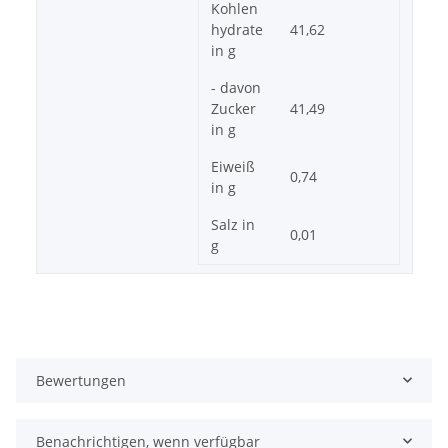
Kohlen
hydrate
41,62
in g
- davon
Zucker
41,49
in g
Eiweiß
0,74
in g
Salz in
0,01
g
Bewertungen
Benachrichtigen, wenn verfügbar