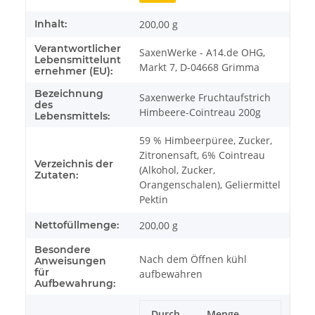
Inhalt:
200,00 g
Verantwortlicher
SaxenWerke - A14.de OHG,
Lebensmittelunt
Markt 7, D-04668 Grimma
ernehmer (EU):
Bezeichnung
Saxenwerke Fruchtaufstrich
des
Himbeere-Cointreau 200g
Lebensmittels:
59 % Himbeerpüree, Zucker,
Zitronensaft, 6% Cointreau
Verzeichnis der
(Alkohol, Zucker,
Zutaten:
Orangenschalen), Geliermittel
Pektin
Nettofüllmenge:
200,00 g
Besondere
Nach dem Öffnen kühl
Anweisungen
für
aufbewahren
Aufbewahrung:
Durch
Menge