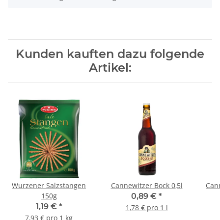
Kunden kauften dazu folgende
Artikel:
Wurzener Salzstangen
Cannewitzer Bock 0,5l
Cann
150g
0,89 €
*
1,19 €
*
1,78 € pro 1 l
7,93 € pro 1 kg