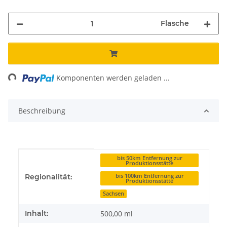
Flasche
ng...
Komponenten werden geladen ...
Beschreibung
Produkteigenschaft
Wert
bis 50km Entfernung zur
Produktionsstätte
bis 100km Entfernung zur
Regionalität:
Produktionsstätte
Sachsen
Inhalt:
500,00 ml