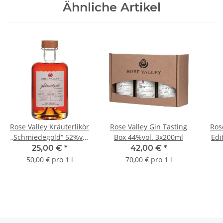
Ähnliche Artikel
Rose Valley Kräuterlikör
Rose Valley Gin Tasting
Ros
„Schmiedegold“ 52%vol
Box 44%vol. 3x200ml
Edi
500ml
25,00 €
*
42,00 €
*
50,00 € pro 1 l
70,00 € pro 1 l