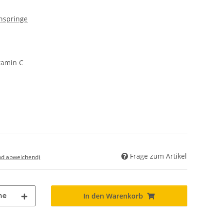
nspringe
tamin C
Frage zum Artikel
nd abweichend)
he
In den Warenkorb