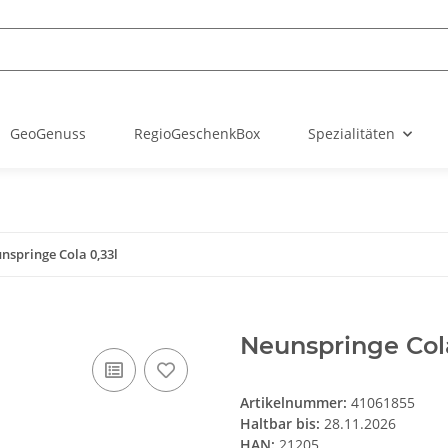
GeoGenuss
RegioGeschenkBox
Spezialitäten
nspringe Cola 0,33l
Neunspringe Cola
Artikelnummer:
41061855
Haltbar bis:
28.11.2026
HAN:
21205