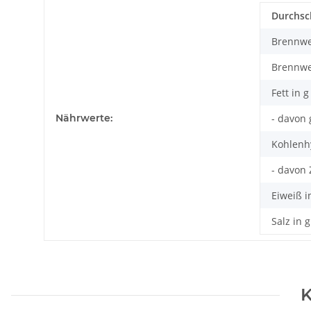
Durchsc
Brennwer
Brennwer
Fett in g
Nährwerte:
- davon 
Kohlenhy
- davon 
Eiweiß i
Salz in g
K