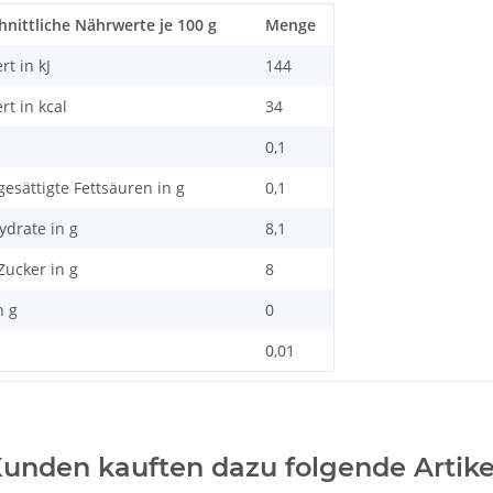
hnittliche Nährwerte je 100 g
Menge
t in kJ
144
t in kcal
34
0,1
gesättigte Fettsäuren in g
0,1
drate in g
8,1
Zucker in g
8
n g
0
0,01
unden kauften dazu folgende Artike