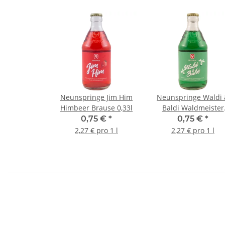
Neunspringe Jim Him
Neunspringe Waldi
Himbeer Brause 0,33l
Baldi Waldmeister
Brause 0,33l
0,75 €
*
0,75 €
*
2,27 € pro 1 l
2,27 € pro 1 l