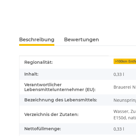
Beschreibung
Bewertungen
Produkteigenschaft
Wert
>100km Entfe
Regionalität:
Inhalt:
0,33 l
Verantwortlicher
Brauerei N
Lebensmittelunternehmer (EU):
Bezeichnung des Lebensmittels:
Neunspring
Wasser, Zu
Verzeichnis der Zutaten:
E150d, nat
Nettofüllmenge:
0,33 l