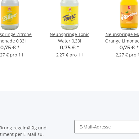
pringe Zitrone
Neunspringe Tonic
Neunspringe M
monade 0,33l
Water 0,33l
Orange Limonad
0,75 €
*
0,75 €
*
0,75 €
*
,27 € pro 1 l
2,27 € pro 1 l
2,27 € pro 1
lärung
regelmäßig und
timent per E-Mail zu.
Newsletter Abonnieren