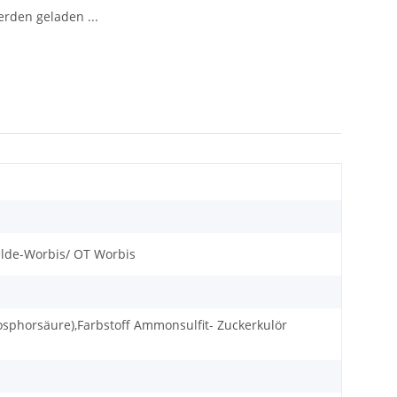
den geladen ...
elde-Worbis/ OT Worbis
osphorsäure),Farbstoff Ammonsulfit- Zuckerkulör