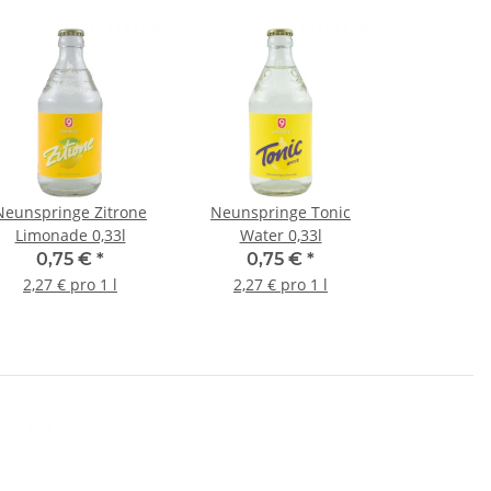
Neunspringe Zitrone
Neunspringe Tonic
Limonade 0,33l
Water 0,33l
0,75 €
*
0,75 €
*
2,27 € pro 1 l
2,27 € pro 1 l