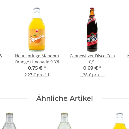
 &
Neunspringe Mandora
Cannewitzer Disco Cola
Orange Limonade 0,33l
0,5l
0,75 €
*
0,69 €
*
2,27 € pro 1 l
1,38 € pro 1 l
Ähnliche Artikel