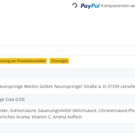
Komponenten wer
Loading...
rnung zur Produktionsstätte
Thüringen
eunspringe Worbis GmbH, Neunspringer Straße 4, D-37339 Leinef
e Cola 0,33l
cker, Kohlensäure, Säuerungsmittel (Milchsäure, Citronensäure,Ph
ürliches Aroma, Vitamin C, Aroma Koffein