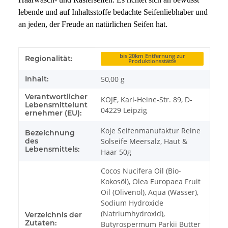
lebende und auf Inhaltsstoffe bedachte Seifenliebhaber und
an jeden, der Freude an natürlichen Seifen hat.
Produkteigenschaft
Wert
bis 20km Entfernung zur
Regionalität:
Produktionsstätte
Inhalt:
50,00 g
Verantwortlicher
KOJE, Karl-Heine-Str. 89, D-
Lebensmittelunt
04229 Leipzig
ernehmer (EU):
Koje Seifenmanufaktur Reine
Bezeichnung
des
Solseife Meersalz, Haut &
Lebensmittels:
Haar 50g
Cocos Nucifera Oil (Bio-
Kokosöl), Olea Europaea Fruit
Oil (Olivenöl), Aqua (Wasser),
Sodium Hydroxide
(Natriumhydroxid),
Verzeichnis der
Zutaten:
Butyrospermum Parkii Butter