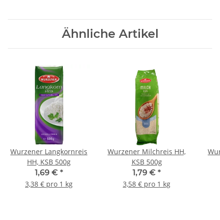
Ähnliche Artikel
Wurzener Langkornreis
Wurzener Milchreis HH,
Wur
HH, KSB 500g
KSB 500g
1,69 €
*
1,79 €
*
3,38 € pro 1 kg
3,58 € pro 1 kg