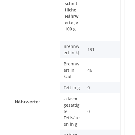
schnit
tliche
Nährw
erte je
100 g
Brennw
191
ert in kJ
Brennw
ert in
46
kcal
Fett in g
0
- davon
Nährwerte:
gesättig
te
0
Fettsäur
en in g