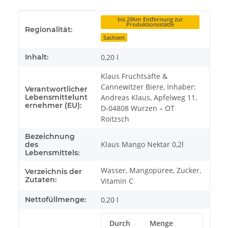
Produkteigenschaft
Wert
bis 20km Entfernung zur
Produktionsstätte
Regionalität:
Sachsen
Inhalt:
0,20 l
Klaus Fruchtsäfte &
Cannewitzer Biere, Inhaber:
Verantwortlicher
Lebensmittelunt
Andreas Klaus, Apfelweg 11,
ernehmer (EU):
D-04808 Wurzen – OT
Roitzsch
Bezeichnung
Klaus Mango Nektar 0,2l
des
Lebensmittels:
Wasser, Mangopüree, Zucker,
Verzeichnis der
Zutaten:
Vitamin C
Nettofüllmenge:
0,20 l
Durch
Menge