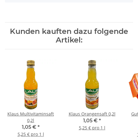
Kunden kauften dazu folgende
Artikel:
Klaus Multivitaminsaft
Klaus Orangensaft 0,2l
Gut
0,2l
1,05 €
*
1,05 €
*
5,25 € pro 1 l
5,25 € pro 1 l