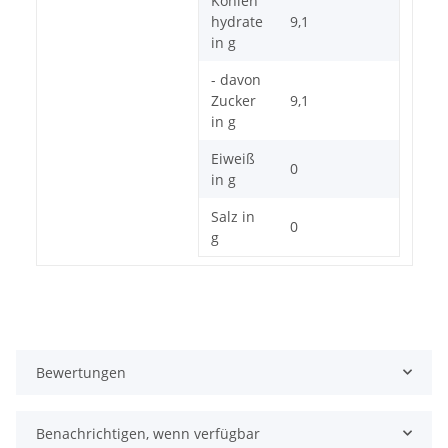
Kohlen
hydrate
9,1
in g
- davon
Zucker
9,1
in g
Eiweiß
0
in g
Salz in
0
g
Bewertungen
Benachrichtigen, wenn verfügbar