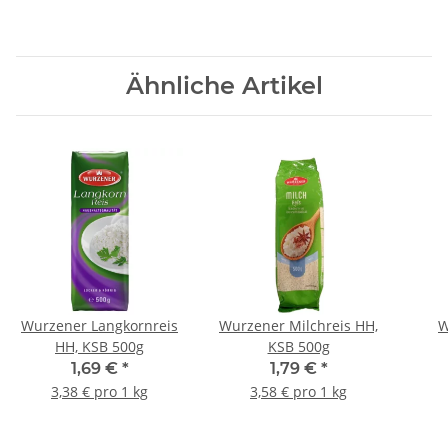
Ähnliche Artikel
Wurzener Langkornreis
Wurzener Milchreis HH,
W
HH, KSB 500g
KSB 500g
Spi
1,69 €
*
1,79 €
*
3,38 € pro 1 kg
3,58 € pro 1 kg