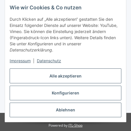
Wie wir Cookies & Co nutzen
Abonnieren
Newsletter Abonnieren
Durch Klicken auf „Alle akzeptieren“ gestatten Sie den
Einsatz folgender Dienste auf unserer Website: YouTube,
Vimeo. Sie können die Einstellung jederzeit ändern
Informationen
(Fingerabdruck-Icon links unten). Weitere Details finden
Sie unter
Konfigurieren
und in unserer
Gesetzliche Informationen
Datenschutzerklärung
.
Impressum
|
Datenschutz
Vertrag widerrufen
Alle akzeptieren
Konfigurieren
* Alle Preise inkl. gesetzlicher USt., zzgl.
Versand
Ablehnen
© RegioOutlet - A14.de OHG - Grimma / Sachsen / Deutschland
Powered by
JTL-Shop