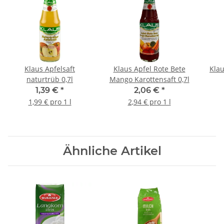
Klaus Apfelsaft
Klaus Apfel Rote Bete
Klau
naturtrüb 0,7l
Mango Karottensaft 0,7l
1,39 €
*
2,06 €
*
1,99 € pro 1 l
2,94 € pro 1 l
Ähnliche Artikel