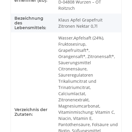
ernehmer (EU):
D-04808 Wurzen – OT
Roitzsch
Bezeichnung
Klaus Apfel Grapefruit
des
Zitronen Nektar 0,7l
Lebensmittels:
Wasser,Apfelsaft (24%),
Fruktosesirup,
Grapefruitsaft*,
Orangensaft*, Zitronensaft*,
Säuerungsmittel
Citronensäure,
Säureregulatoren
Trikaliumcitrat und
Trinatriumcitrat,
Calciumlactat,
Zitronenextrakt,
Magnesiumcarbonat,
Verzeichnis der
Vitaminmischung: Vitamin C,
Zutaten:
Niacin, Vitamin E,
Pantothensäure, Folsäure und
Biotin, Süßungsmittel