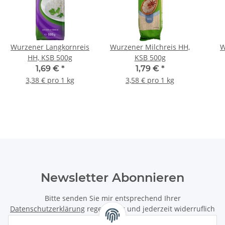
Wurzener Langkornreis
Wurzener Milchreis HH,
W
HH, KSB 500g
KSB 500g
Spi
1,69 €
*
1,79 €
*
3,38 € pro 1 kg
3,58 € pro 1 kg
Newsletter Abonnieren
Bitte senden Sie mir entsprechend Ihrer
Datenschutzerklärung
regelmäßig und jederzeit widerruflich
Informationen zu Ihrem Produktsortiment per E-Mail zu.