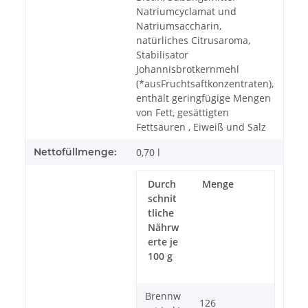
Natriumcyclamat und
Natriumsaccharin,
natürliches Citrusaroma,
Stabilisator
Johannisbrotkernmehl
(*ausFruchtsaftkonzentraten),
enthält geringfügige Mengen
von Fett, gesättigten
Fettsäuren , Eiweiß und Salz
Nettofüllmenge:
0,70 l
Durch
Menge
schnit
tliche
Nährw
erte je
100 g
Brennw
126