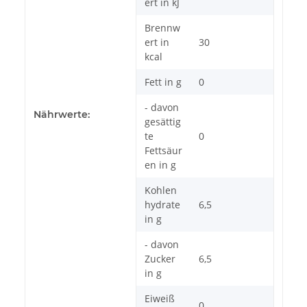
ert in kJ
Brennw
ert in
30
kcal
Fett in g
0
- davon
Nährwerte:
gesättig
te
0
Fettsäur
en in g
Kohlen
hydrate
6,5
in g
- davon
Zucker
6,5
in g
Eiweiß
0