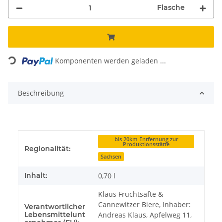
Flasche
Loading...
Komponenten werden geladen ...
Beschreibung
Produkteigenschaft
Wert
bis 20km Entfernung zur
Produktionsstätte
Regionalität:
Sachsen
Inhalt:
0,70 l
Klaus Fruchtsäfte &
Cannewitzer Biere, Inhaber:
Verantwortlicher
Lebensmittelunt
Andreas Klaus, Apfelweg 11,