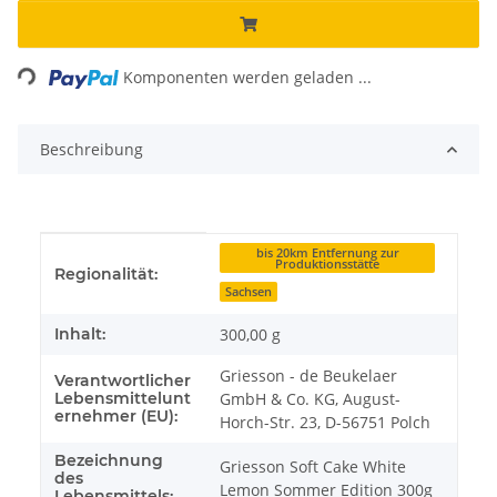
Loading...
Komponenten werden geladen ...
Beschreibung
Produkteigenschaft
Wert
bis 20km Entfernung zur
Produktionsstätte
Regionalität:
Sachsen
Inhalt:
300,00 g
Griesson - de Beukelaer
Verantwortlicher
Lebensmittelunt
GmbH & Co. KG, August-
ernehmer (EU):
Horch-Str. 23, D-56751 Polch
Bezeichnung
Griesson Soft Cake White
des
Lemon Sommer Edition 300g
Lebensmittels: