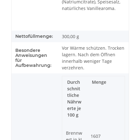
(Natriumcitrate), Speisesalz,
natürliches Vanillearoma.
Nettofüllmenge:
300,00 g
Vor Wärme schützen. Trocken
Besondere
lagern. Nach dem Öffnen
Anweisungen
für
innerhalb weniger Tage
Aufbewahrung:
verzehren.
Durch
Menge
schnit
tliche
Nährw
erte je
100 g
Brennw
1607
ert in kJ