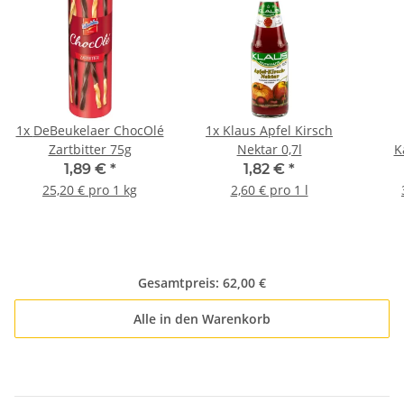
1x
DeBeukelaer ChocOlé
1x
Klaus Apfel Kirsch
Zartbitter 75g
Nektar 0,7l
K
Grim
1,89 €
*
1,82 €
*
25,20 € pro 1 kg
2,60 € pro 1 l
Gesamtpreis:
62,00 €
Alle in den Warenkorb