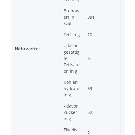
Brennw
ert in
381
kcal
Fett in g
10
- davon
Nährwerte:
gesättig
te
6
Fettsäur
en in g
Kohlen
hydrate
69
in g
- davon
Zucker
52
in g
Eiweiß
2