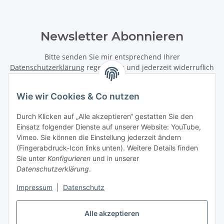
Newsletter Abonnieren
Bitte senden Sie mir entsprechend Ihrer
Datenschutzerklärung
regelmäßig und jederzeit widerruflich
Informationen zu Ihrem Produktsortiment per E-Mail zu.
Wie wir Cookies & Co nutzen
Abonnieren
Newsletter Abonnieren
Durch Klicken auf „Alle akzeptieren“ gestatten Sie den
Einsatz folgender Dienste auf unserer Website: YouTube,
Vimeo. Sie können die Einstellung jederzeit ändern
Informationen
(Fingerabdruck-Icon links unten). Weitere Details finden
Sie unter
Konfigurieren
und in unserer
Gesetzliche Informationen
Datenschutzerklärung
.
Impressum
|
Datenschutz
Vertrag widerrufen
Alle akzeptieren