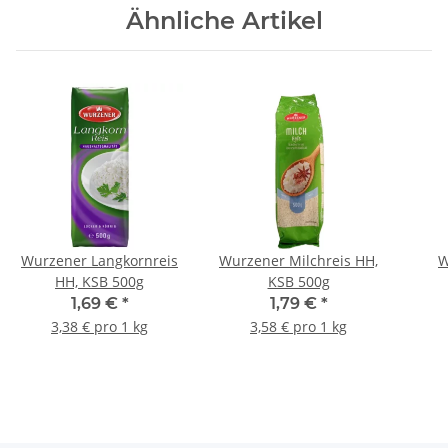
Ähnliche Artikel
Wurzener Langkornreis
Wurzener Milchreis HH,
W
HH, KSB 500g
KSB 500g
Spi
1,69 €
*
1,79 €
*
3,38 € pro 1 kg
3,58 € pro 1 kg