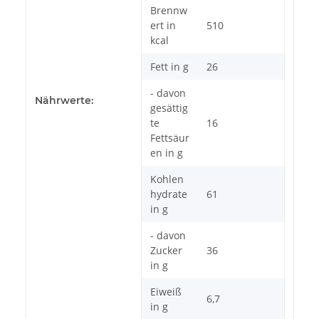
Brennw
ert in
510
kcal
Fett in g
26
- davon
Nährwerte:
gesättig
te
16
Fettsäur
en in g
Kohlen
hydrate
61
in g
- davon
Zucker
36
in g
Eiweiß
6,7
in g