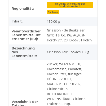
Produkteigenschaft
Wert
bis 20km Entfernung zur
Produktionsstätte
Regionalität:
Sachsen
Inhalt:
150,00 g
Griesson - de Beukelaer
Verantwortlicher
Lebensmittelunt
GmbH & Co. KG, August-
ernehmer (EU):
Horch-Str. 23, D-56751 Polch
Bezeichnung
Griesson Fair Cookies 150g
des
Lebensmittels:
Zucker, WEIZENMEHL,
Kakaomasse, Palmfett,
Kakaobutter, flüssiges
HÜHNERVOLLEI,
MAGERMILCHPULVER,
Glukosesirup,
BUTTERREINFETT,
WEIZENSTÄRKE, Glukose-
Verzeichnis der
Fruktose-Sirup,
Zutaten: