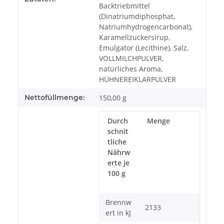
Backtriebmittel
(Dinatriumdiphosphat,
Natriumhydrogencarbonat),
Karamellzuckersirup,
Emulgator (Lecithine), Salz,
VOLLMILCHPULVER,
natürliches Aroma,
HÜHNEREIKLARPULVER
Nettofüllmenge:
150,00 g
Durch
Menge
schnit
tliche
Nährw
erte je
100 g
Brennw
2133
ert in kJ