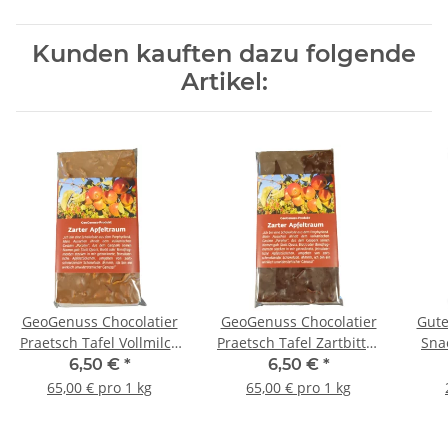
Kunden kauften dazu folgende
Artikel:
GeoGenuss Chocolatier
GeoGenuss Chocolatier
Gute
Praetsch Tafel Vollmilch
Praetsch Tafel Zartbitter
Sna
"Zarter Apfeltraum" á
"Zarter Apfeltraum" á
6,50 €
*
6,50 €
*
100 g
100 g
65,00 € pro 1 kg
65,00 € pro 1 kg