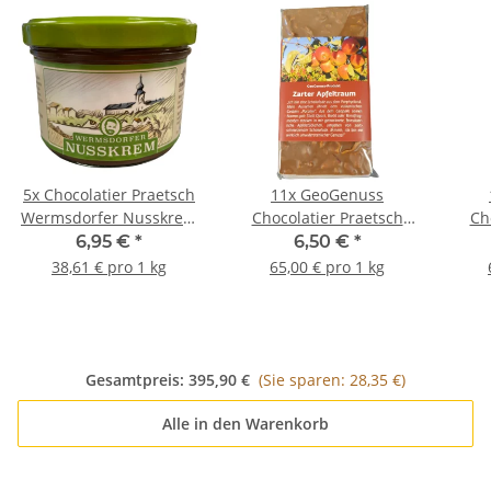
5x
Chocolatier Praetsch
11x
GeoGenuss
Wermsdorfer Nusskrem
Chocolatier Praetsch
Ch
Bio 180g
Tafel Vollmilch "Zarter
Tafe
6,95 €
*
6,50 €
*
Apfeltraum" á 100 g
Ap
38,61 € pro 1 kg
65,00 € pro 1 kg
Gesamtpreis:
395,90 €
(Sie sparen: 28,35 €)
Alle in den Warenkorb