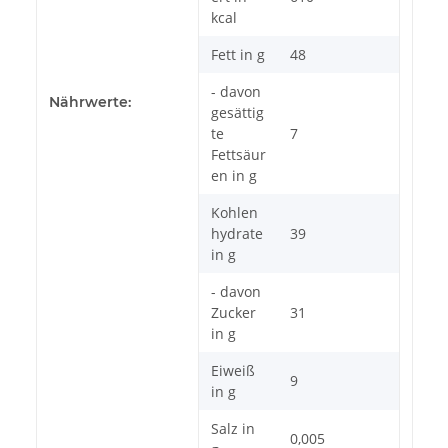
kcal
Fett in g
48
- davon
Nährwerte:
gesättig
te
7
Fettsäur
en in g
Kohlen
hydrate
39
in g
- davon
Zucker
31
in g
Eiweiß
9
in g
Salz in
0,005