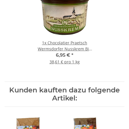
1x
Chocolatier Praetsch
Wermsdorfer Nusskrem Bio
180g
6,95 €
*
38,61 € pro 1 kg
Kunden kauften dazu folgende
Artikel: