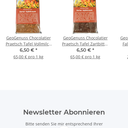
GeoGenuss Chocolatier
GeoGenuss Chocolatier
Geo
Praetsch Tafel Vollmilch
Praetsch Tafel Zartbitter
Fa
"Zarter Apfeltraum" á
"Zarter Apfeltraum" á
Son
6,50 €
*
6,50 €
*
100 g
100 g
65,00 € pro 1 kg
65,00 € pro 1 kg
Newsletter Abonnieren
Bitte senden Sie mir entsprechend Ihrer