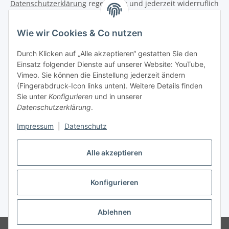
Datenschutzerklärung
regelmäßig und jederzeit widerruflich
Informationen zu Ihrem Produktsortiment per E-Mail zu.
Wie wir Cookies & Co nutzen
Abonnieren
Newsletter Abonnieren
Durch Klicken auf „Alle akzeptieren“ gestatten Sie den
Einsatz folgender Dienste auf unserer Website: YouTube,
Vimeo. Sie können die Einstellung jederzeit ändern
Informationen
(Fingerabdruck-Icon links unten). Weitere Details finden
Sie unter
Konfigurieren
und in unserer
Gesetzliche Informationen
Datenschutzerklärung
.
Impressum
|
Datenschutz
Vertrag widerrufen
Alle akzeptieren
Konfigurieren
* Alle Preise inkl. gesetzlicher USt., zzgl.
Versand
Ablehnen