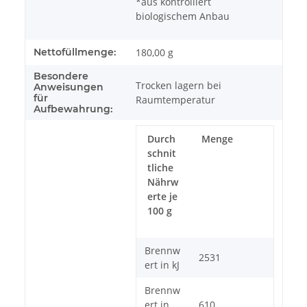
*aus kontrolliert
biologischem Anbau
Nettofüllmenge:
180,00 g
Besondere
Trocken lagern bei
Anweisungen
für
Raumtemperatur
Aufbewahrung:
Durch
Menge
schnit
tliche
Nährw
erte je
100 g
Brennw
2531
ert in kJ
Brennw
ert in
610