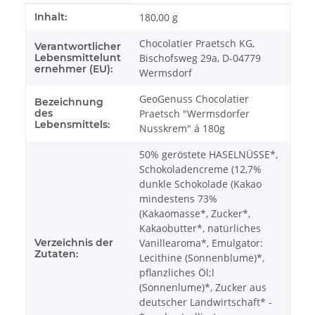
Produkteigenschaft
Wert
Inhalt:
180,00 g
Chocolatier Praetsch KG,
Verantwortlicher
Lebensmittelunt
Bischofsweg 29a, D-04779
ernehmer (EU):
Wermsdorf
GeoGenuss Chocolatier
Bezeichnung
des
Praetsch "Wermsdorfer
Lebensmittels:
Nusskrem" á 180g
50% geröstete HASELNÜSSE*,
Schokoladencreme (12,7%
dunkle Schokolade (Kakao
mindestens 73%
(Kakaomasse*, Zucker*,
Kakaobutter*, natürliches
Verzeichnis der
Vanillearoma*, Emulgator:
Zutaten:
Lecithine (Sonnenblume)*,
pflanzliches Öl;l
(Sonnenlume)*, Zucker aus
deutscher Landwirtschaft* -